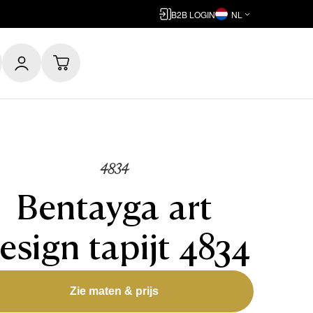
B2B LOGIN
NL
4834
Bentayga art
esign tapijt 4834
Zie maten & prijs