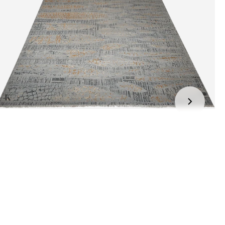
jden:
kel wordt gratis bij u thuis geleverd. Wij streven ernaar uw
ng binnen
4 werkdagen
bij u thuis te bezorgen.
eren:
kel wordt gratis bij u thuis geleverd. Mocht het niet passen en
t het te retourneren, dan storten wij het aankoopbedrag zo
elijk terug, maar uiterlijk
binnen 14 dagen na herroeping
.
r informatie kunt u terecht op:
gbetalingsbeleid