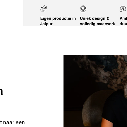
Eigen productie in
Uniek design &
Amb
Jaipur
volledig maatwerk
duu
n
nt naar een