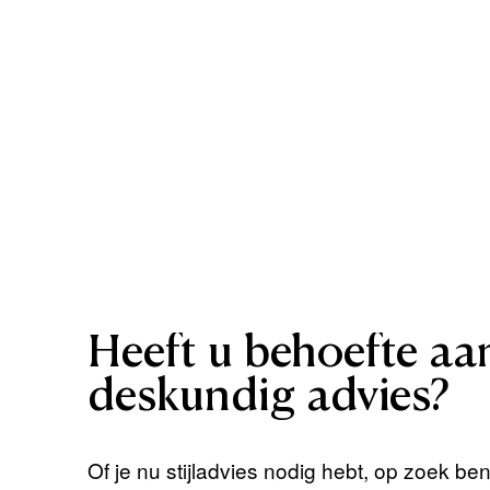
Heeft
u
behoefte
aa
deskundig
advies?
Of je nu stijladvies nodig hebt, op zoek be