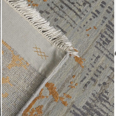
Leverti
Het arti
bestelli
Retourn
Het arti
u beslui
snel mog
Voor mee
Teru