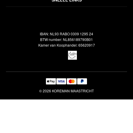
Inspiratie
Verzendbeleid
Alle vloerkleden
Contact
Terugbetalingsbeleid
Oosterse meubels
Showroom
Outlet
Klantenservice
IBAN: NL93 RABO 0309 1295 24
Maatwerk
Veelgestelde vragen
BTW number: NL856189790B01
Interieuradvies
Kamer van Koophandel: 65620917
Reiniging & Reparatie
© 2026 KOREMAN MAASTRICHT