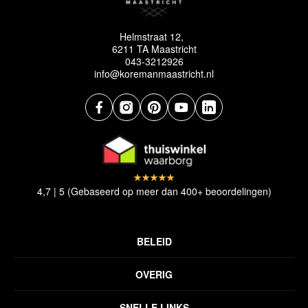
Helmstraat 12,
6211 TA Maastricht
043-3212926
info@koremanmaastricht.nl
4,7 | 5 (Gebaseerd op meer dan 400+ beoordelingen)
BELEID
Privacyverklaring
OVERIG
Disclaimer
Over ons
Algemene voorwaarden
SNELLE LINKS