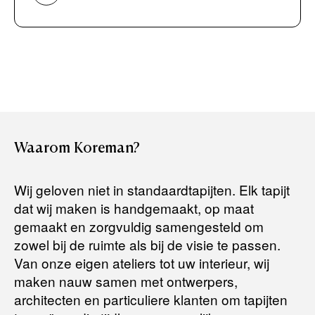
Bancontact / Mister Cash
Boek uw zichzending.
Creditcard (Visa of Maestro)
Rembours (betaling bij aflevering)
Levertijden:
Het artikel wordt gratis bij u thuis geleverd. Wij streven ernaar
uw bestelling binnen
4 werkdagen
bij u thuis te bezorgen.
Retourneren:
Waarom
Koreman?
Het artikel wordt gratis bij u thuis geleverd. Mocht het niet
passen en u besluit het te retourneren, dan storten wij het
Wij geloven niet in standaardtapijten. Elk tapijt
aankoopbedrag zo snel mogelijk terug, maar uiterlijk
binnen 14
dat wij maken is handgemaakt, op maat
dagen na herroeping
.
gemaakt en zorgvuldig samengesteld om
Voor meer informatie kunt u terecht op:
zowel bij de ruimte als bij de visie te passen.
Van onze eigen ateliers tot uw interieur, wij
maken nauw samen met ontwerpers,
Terugbetalingsbeleid
architecten en particuliere klanten om tapijten