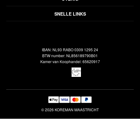
Disclaimer
Over ons
Algemene voorwaarden
SNELLE LINKS
Inspiratie
Verzendbeleid
Alle vloerkleden
Contact
Terugbetalingsbeleid
Oosterse meubels
Showroom
Outlet
Klantenservice
IBAN: NL93 RABO 0309 1295 24
Maatwerk
Veelgestelde vragen
BTW number: NL856189790B01
Interieuradvies
Kamer van Koophandel: 65620917
Reiniging & Reparatie
© 2026 KOREMAN MAASTRICHT