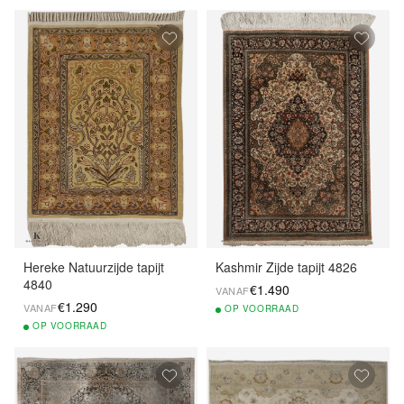
Hereke Natuurzijde tapijt
Kashmir Zijde tapijt 4826
4840
€1.490
VANAF
€1.290
VANAF
OP
VOORRAAD
OP
VOORRAAD