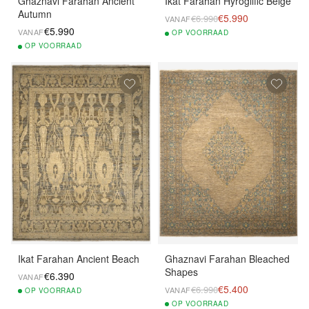
Ghaznavi Farahan Ancient
Ikat Farahan Hyroglific Beige
Autumn
€5.990
€6.990
VANAF
€5.990
VANAF
OP
VOORRAAD
OP
VOORRAAD
Ikat Farahan Ancient Beach
Ghaznavi Farahan Bleached
Shapes
€6.390
VANAF
€5.400
€6.990
VANAF
OP
VOORRAAD
OP
VOORRAAD