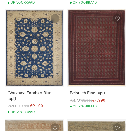
OP
VOORRAAD
OP
VOORRAAD
Ghaznavi Farahan Blue
Beloutch Fine tapijt
tapijt
€4.990
€6.900
VANAF
€2.190
€3.990
VANAF
OP
VOORRAAD
OP
VOORRAAD