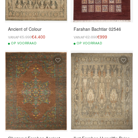
Ancient of Colour
Farahan Bachtiar 02546
€4.400
€999
€5.990
€2.890
VANAF
VANAF
OP
VOORRAAD
OP
VOORRAAD