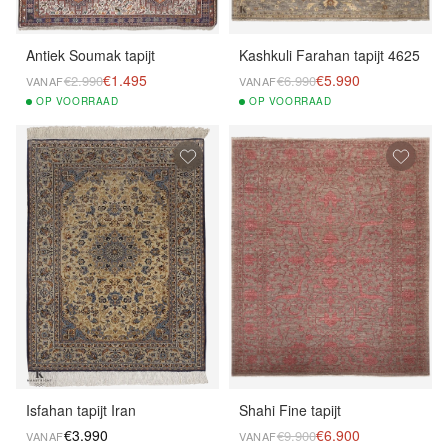
Antiek Soumak tapijt
Kashkuli Farahan tapijt 4625
€1.495
€5.990
€2.990
€6.990
VANAF
VANAF
OP
VOORRAAD
OP
VOORRAAD
Isfahan tapijt Iran
Shahi Fine tapijt
€3.990
€6.900
€9.900
VANAF
VANAF