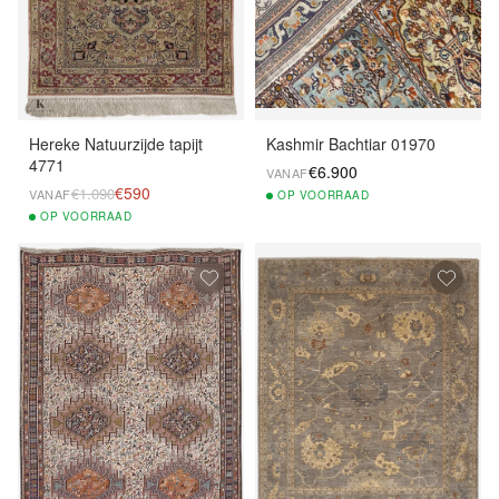
Hereke Natuurzijde tapijt
Kashmir Bachtiar 01970
4771
€6.900
VANAF
€590
€1.090
VANAF
OP
VOORRAAD
OP
VOORRAAD