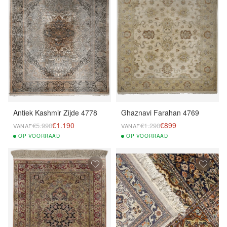
Antiek Kashmir Zijde 4778
Ghaznavi Farahan 4769
€1.190
€899
€5.990
€1.290
VANAF
VANAF
OP
VOORRAAD
OP
VOORRAAD