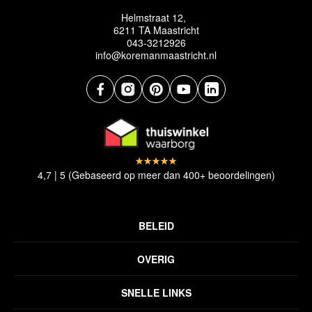
Helmstraat 12,
6211 TA Maastricht
043-3212926
info@koremanmaastricht.nl
4,7 | 5 (Gebaseerd op meer dan 400+ beoordelingen)
BELEID
Privacyverklaring
OVERIG
Disclaimer
Over ons
Algemene voorwaarden
SNELLE LINKS
Inspiratie
Verzendbeleid