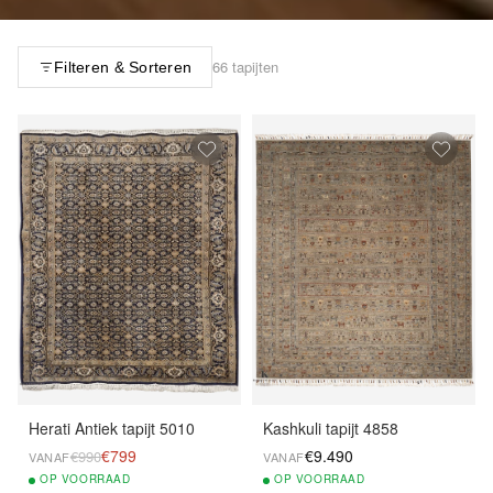
66 tapijten
Filteren & Sorteren
Herati Antiek tapijt 5010
Kashkuli tapijt 4858
€799
€9.490
€990
VANAF
VANAF
OP
VOORRAAD
OP
VOORRAAD