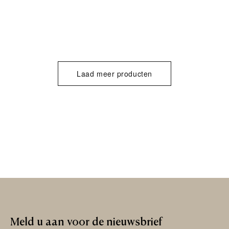
Laad meer producten
Meld
u
aan
voor
de
nieuwsbrief