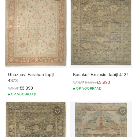
Ghaznavi Farahan tapijt
Kashkuli Exclusief tapijt 4131
4373
€3.990
€4.990
VANAF
€3.990
VANAF
OP
VOORRAAD
OP
VOORRAAD