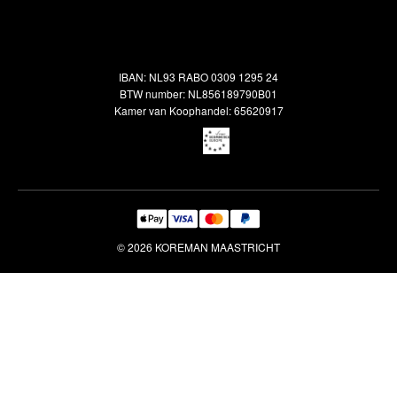
Alle vloerkleden
Contact
Terugbetalingsbeleid
Oosterse meubels
Showroom
Outlet
Klantenservice
IBAN: NL93 RABO 0309 1295 24
Maatwerk
Veelgestelde vragen
BTW number: NL856189790B01
Interieuradvies
Kamer van Koophandel: 65620917
Reiniging & Reparatie
© 2026 KOREMAN MAASTRICHT