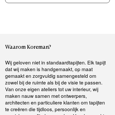
Creditcard (Visa of Maestro)
Rembours (betaling bij aflevering)
Levertijden:
Het artikel wordt gratis bij u thuis geleverd. Wij streven ernaar
uw bestelling binnen
4 werkdagen
bij u thuis te bezorgen.
Retourneren:
Waarom
Koreman?
Het artikel wordt gratis bij u thuis geleverd. Mocht het niet
passen en u besluit het te retourneren, dan storten wij het
Wij geloven niet in standaardtapijten. Elk tapijt
aankoopbedrag zo snel mogelijk terug, maar uiterlijk
binnen 14
dat wij maken is handgemaakt, op maat
dagen na herroeping
.
gemaakt en zorgvuldig samengesteld om
Voor meer informatie kunt u terecht op:
zowel bij de ruimte als bij de visie te passen.
Van onze eigen ateliers tot uw interieur, wij
maken nauw samen met ontwerpers,
Terugbetalingsbeleid
architecten en particuliere klanten om tapijten
te creëren die tijdloos, persoonlijk en