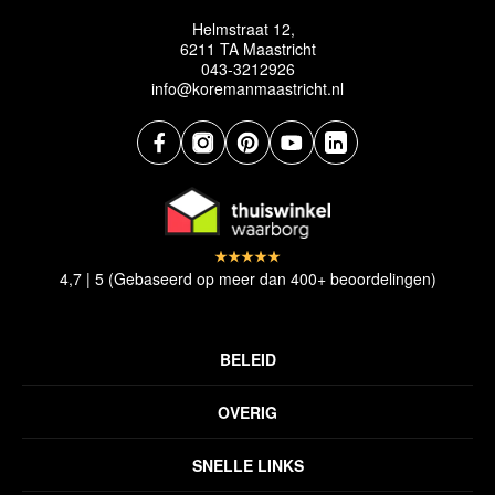
Helmstraat 12,
6211 TA Maastricht
043-3212926
info@koremanmaastricht.nl
4,7 | 5 (Gebaseerd op meer dan 400+ beoordelingen)
BELEID
Privacyverklaring
OVERIG
Disclaimer
Over ons
Algemene voorwaarden
SNELLE LINKS
Inspiratie
Verzendbeleid