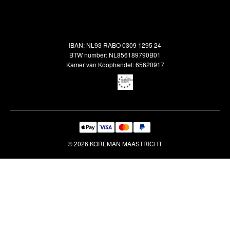
Alle vloerkleden
Contact
Terugbetalingsbeleid
Oosterse meubels
Showroom
Outlet
Klantenservice
IBAN: NL93 RABO 0309 1295 24
Maatwerk
Veelgestelde vragen
BTW number: NL856189790B01
Interieuradvies
Kamer van Koophandel: 65620917
Reiniging & Reparatie
© 2026 KOREMAN MAASTRICHT