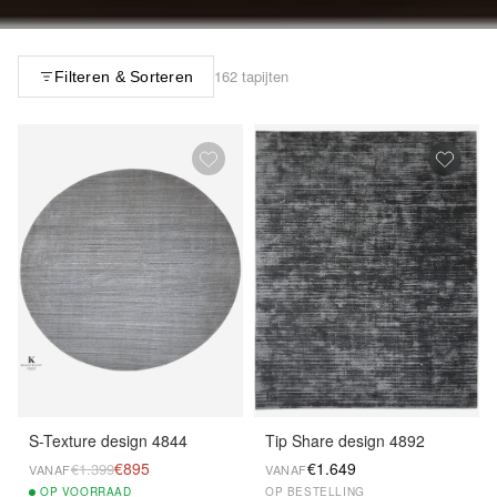
162 tapijten
Filteren & Sorteren
S-Texture design 4844
Tip Share design 4892
€895
€1.649
€1.399
VANAF
VANAF
OP
VOORRAAD
OP BESTELLING