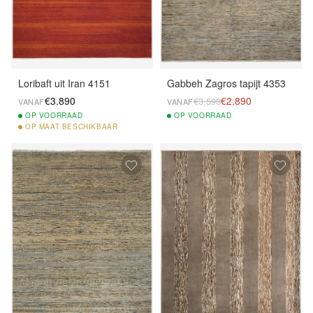
Loribaft uit Iran 4151
Gabbeh Zagros tapijt 4353
€3.890
€2.890
€3.590
VANAF
VANAF
OP
VOORRAAD
OP
VOORRAAD
OP
MAAT BESCHIKBAAR