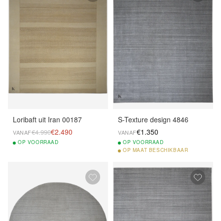
Loribaft uit Iran 00187
S-Texture design 4846
€2.490
€1.350
€4.990
VANAF
VANAF
OP
VOORRAAD
OP
VOORRAAD
OP
MAAT BESCHIKBAAR