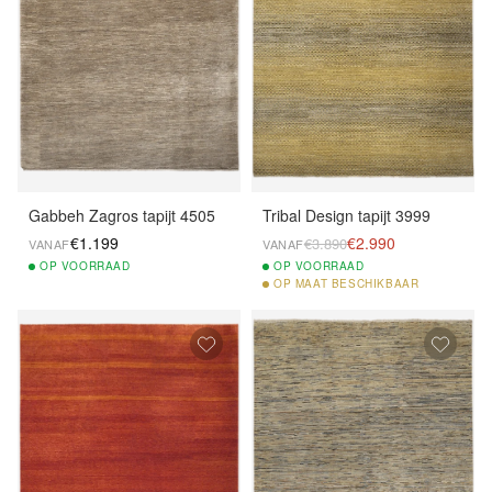
Gabbeh Zagros tapijt 4505
Tribal Design tapijt 3999
€1.199
€2.990
€3.890
VANAF
VANAF
OP
VOORRAAD
OP
VOORRAAD
OP
MAAT BESCHIKBAAR