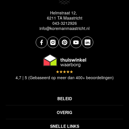
Helmstraat 12,
6211 TA Maastricht
043-3212926
info@koremanmaastricht.nl
4,7 | 5 (Gebaseerd op meer dan 400+ beoordelingen)
BELEID
Privacyverklaring
OVERIG
Disclaimer
Over ons
Algemene voorwaarden
SNELLE LINKS