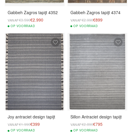
Gabbeh Zagros tapijt 4352
Gabbeh Zagros tapijt 4374
€2.990
€899
€3.590
€2.990
VANAF
VANAF
OP
VOORRAAD
OP
VOORRAAD
Joy antraciet design tapijt
Sillon Antraciet design tapijt
€399
€795
€1.990
€2.890
VANAF
VANAF
OP
VOORRAAD
OP
VOORRAAD