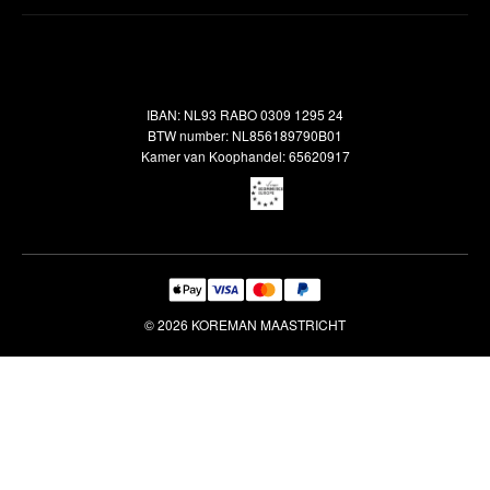
Inspiratie
Verzendbeleid
Alle vloerkleden
Contact
Terugbetalingsbeleid
Oosterse meubels
Showroom
Outlet
Klantenservice
IBAN: NL93 RABO 0309 1295 24
Maatwerk
Veelgestelde vragen
BTW number: NL856189790B01
Interieuradvies
Kamer van Koophandel: 65620917
Reiniging & Reparatie
© 2026 KOREMAN MAASTRICHT