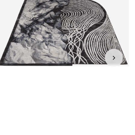
jden:
kel wordt gratis bij u thuis geleverd. Wij streven ernaar uw
ng binnen
4 werkdagen
bij u thuis te bezorgen.
eren:
kel wordt gratis bij u thuis geleverd. Mocht het niet passen en
t het te retourneren, dan storten wij het aankoopbedrag zo
elijk terug, maar uiterlijk
binnen 14 dagen na herroeping
.
r informatie kunt u terecht op:
gbetalingsbeleid