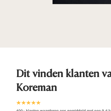
Dit vinden klanten v
Koreman
400+ klanten waarderen ons gemiddeld met een 9.4/1