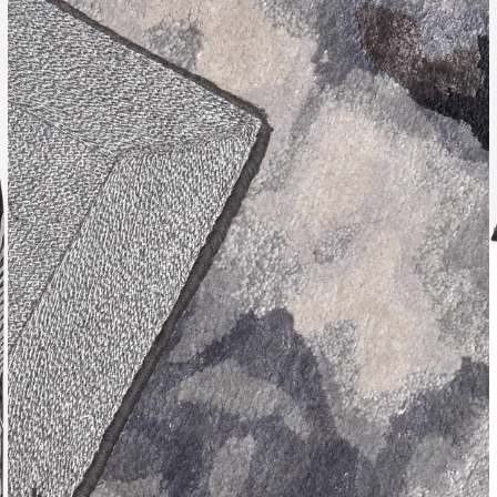
Leverti
Het arti
bestelli
Retourn
Het arti
u beslui
snel mog
Voor mee
Teru