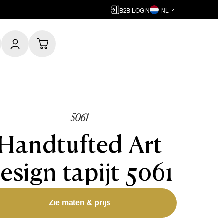
B2B LOGIN
NL
5061
Handtufted Art
esign tapijt 5061
Zie maten & prijs