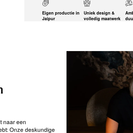
Eigen productie in
Uniek design &
Amb
Jaipur
volledig maatwerk
duu
n
nt naar een
hebt: Onze deskundige