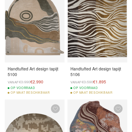
Handtufted Art design tapijt
Handtufted Art design tapijt
5100
5106
€2.990
€1.895
€3.990
€3.590
VANAF
VANAF
OP
VOORRAAD
OP
VOORRAAD
OP
MAAT BESCHIKBAAR
OP
MAAT BESCHIKBAAR