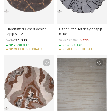
Handtufted Desert design
Handtufted Art design tapijt
tapijt 5112
5102
€1.090
€2.295
€3.990
VANAF
VANAF
OP
VOORRAAD
OP
VOORRAAD
OP
MAAT BESCHIKBAAR
OP
MAAT BESCHIKBAAR