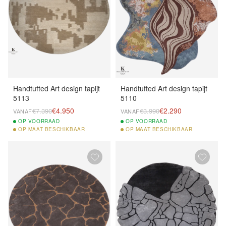
Handtufted Art design tapijt
Handtufted Art design tapijt
5113
5110
€4.950
€2.290
€7.390
€3.990
VANAF
VANAF
OP
VOORRAAD
OP
VOORRAAD
OP
MAAT BESCHIKBAAR
OP
MAAT BESCHIKBAAR