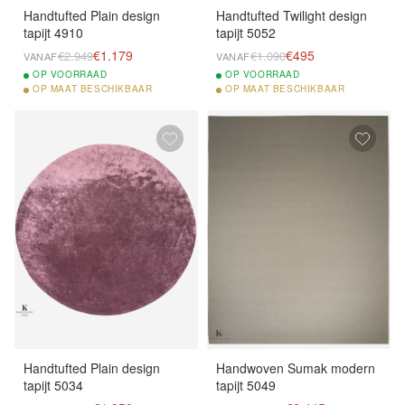
Handtufted Plain design
Handtufted Twilight design
tapijt 4910
tapijt 5052
€1.179
€495
€2.949
€1.090
VANAF
VANAF
OP
VOORRAAD
OP
VOORRAAD
OP
MAAT BESCHIKBAAR
OP
MAAT BESCHIKBAAR
Handtufted Plain design
Handwoven Sumak modern
tapijt 5034
tapijt 5049