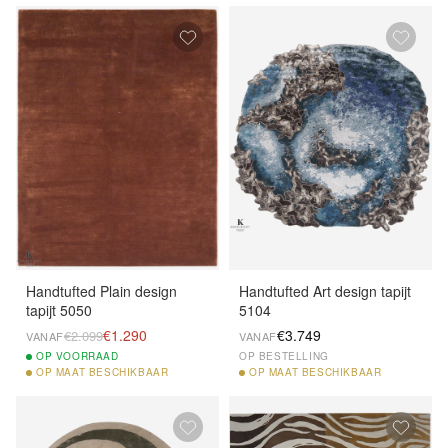
Handtufted Plain design
Handtufted Art design tapijt
tapijt 5050
5104
€1.290
€3.749
€2.099
VANAF
VANAF
OP
VOORRAAD
OP BESTELLING
OP
MAAT BESCHIKBAAR
OP
MAAT BESCHIKBAAR