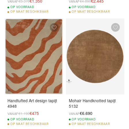
€1.350
€2.445
€3.370
€4.890
VANAF
VANAF
OP
VOORRAAD
OP
VOORRAAD
OP
MAAT BESCHIKBAAR
OP
MAAT BESCHIKBAAR
Handtufted Art design tapijt
Mohair Handknotted tapijt
4948
5132
€475
€6.690
€1.190
VANAF
VANAF
OP
VOORRAAD
OP
VOORRAAD
OP
MAAT BESCHIKBAAR
OP
MAAT BESCHIKBAAR