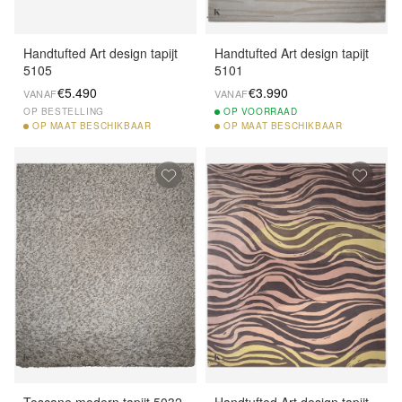
Handtufted Art design tapijt
Handtufted Art design tapijt
5105
5101
€5.490
€3.990
VANAF
VANAF
OP BESTELLING
OP
VOORRAAD
OP
MAAT BESCHIKBAAR
OP
MAAT BESCHIKBAAR