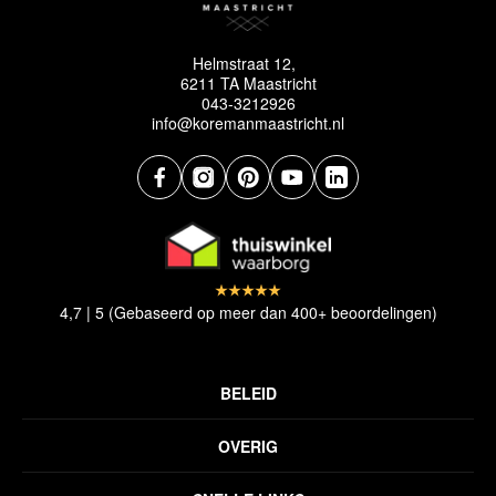
Helmstraat 12,
6211 TA Maastricht
043-3212926
info@koremanmaastricht.nl
4,7 | 5 (Gebaseerd op meer dan 400+ beoordelingen)
BELEID
Privacyverklaring
OVERIG
Disclaimer
Over ons