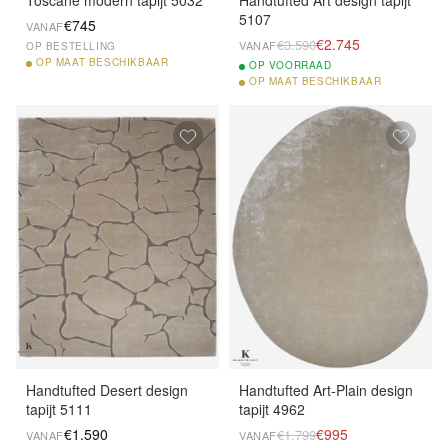
Toscane modern tapijt 5032
Handtufted Art design tapijt
5107
€745
VANAF
€2.745
€3.590
VANAF
OP BESTELLING
OP
MAAT BESCHIKBAAR
OP
VOORRAAD
OP
MAAT BESCHIKBAAR
Handtufted Desert design
Handtufted Art-Plain design
tapijt 5111
tapijt 4962
€1.590
€995
€1.799
VANAF
VANAF