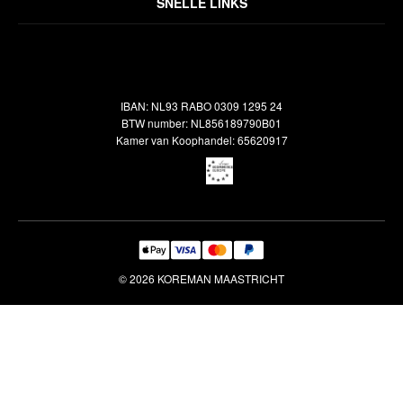
Algemene voorwaarden
SNELLE LINKS
Inspiratie
Verzendbeleid
Alle vloerkleden
Contact
Terugbetalingsbeleid
Oosterse meubels
Showroom
Outlet
Klantenservice
IBAN: NL93 RABO 0309 1295 24
Maatwerk
Veelgestelde vragen
BTW number: NL856189790B01
Interieuradvies
Kamer van Koophandel: 65620917
Reiniging & Reparatie
© 2026 KOREMAN MAASTRICHT