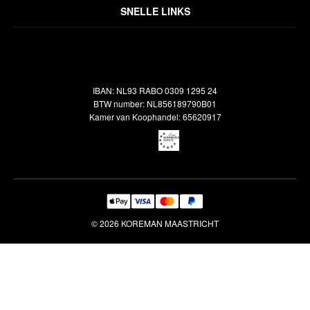
Over ons
Algemene voorwaarden
SNELLE LINKS
Inspiratie
Verzendbeleid
Alle vloerkleden
Contact
Terugbetalingsbeleid
Oosterse meubels
Showroom
Outlet
Klantenservice
IBAN: NL93 RABO 0309 1295 24
Maatwerk
Veelgestelde vragen
BTW number: NL856189790B01
Interieuradvies
Kamer van Koophandel: 65620917
Reiniging & Reparatie
© 2026 KOREMAN MAASTRICHT