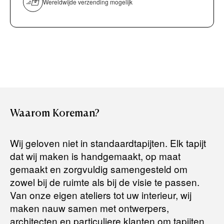
overmaken)
Wereldwijde verzending mogelijk
Bancontact / Mister Cash
Boek uw zichzending.
Creditcard (Visa of Maestro)
Rembours (betaling bij aflevering)
Levertijden:
Het artikel wordt gratis bij u thuis geleverd. Wij streven ernaar
uw bestelling binnen
4 werkdagen
bij u thuis te bezorgen.
Retourneren:
Waarom
Koreman?
Het artikel wordt gratis bij u thuis geleverd. Mocht het niet
passen en u besluit het te retourneren, dan storten wij het
Wij geloven niet in standaardtapijten. Elk tapijt
aankoopbedrag zo snel mogelijk terug, maar uiterlijk
binnen 14
dat wij maken is handgemaakt, op maat
dagen na herroeping
.
gemaakt en zorgvuldig samengesteld om
Voor meer informatie kunt u terecht op:
zowel bij de ruimte als bij de visie te passen.
Van onze eigen ateliers tot uw interieur, wij
maken nauw samen met ontwerpers,
Terugbetalingsbeleid
architecten en particuliere klanten om tapijten