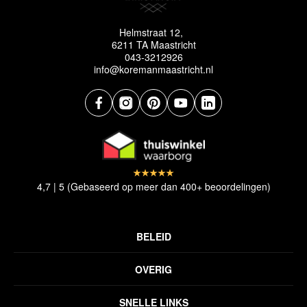
Helmstraat 12,
6211 TA Maastricht
043-3212926
info@koremanmaastricht.nl
4,7 | 5 (Gebaseerd op meer dan 400+ beoordelingen)
BELEID
Privacyverklaring
OVERIG
Disclaimer
Over ons
Algemene voorwaarden
SNELLE LINKS