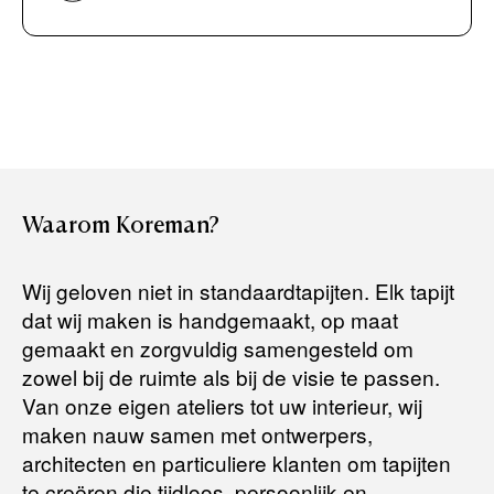
Bancontact / Mister Cash
Boek uw zichzending.
Creditcard (Visa of Maestro)
Rembours (betaling bij aflevering)
Levertijden:
Het artikel wordt gratis bij u thuis geleverd. Wij streven ernaar
uw bestelling binnen
4 werkdagen
bij u thuis te bezorgen.
Retourneren:
Waarom
Koreman?
Het artikel wordt gratis bij u thuis geleverd. Mocht het niet
passen en u besluit het te retourneren, dan storten wij het
Wij geloven niet in standaardtapijten. Elk tapijt
aankoopbedrag zo snel mogelijk terug, maar uiterlijk
binnen 14
dat wij maken is handgemaakt, op maat
dagen na herroeping
.
gemaakt en zorgvuldig samengesteld om
Voor meer informatie kunt u terecht op:
zowel bij de ruimte als bij de visie te passen.
Van onze eigen ateliers tot uw interieur, wij
maken nauw samen met ontwerpers,
Terugbetalingsbeleid
architecten en particuliere klanten om tapijten
te creëren die tijdloos, persoonlijk en