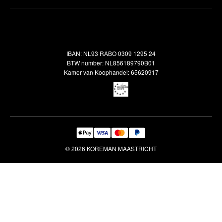
Inspiratie
Verzendbeleid
Alle vloerkleden
Contact
Terugbetalingsbeleid
Oosterse meubels
Showroom
Outlet
Klantenservice
IBAN: NL93 RABO 0309 1295 24
Maatwerk
Veelgestelde vragen
BTW number: NL856189790B01
Interieuradvies
Kamer van Koophandel: 65620917
Reiniging & Reparatie
© 2026 KOREMAN MAASTRICHT