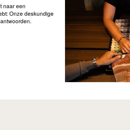
nt naar een
hebt: Onze deskundige
beantwoorden.