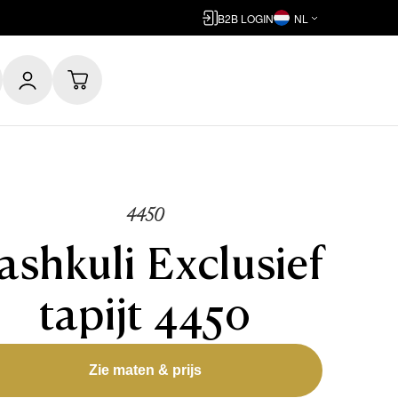
B2B LOGIN
NL
4450
ashkuli Exclusief
tapijt 4450
Zie maten & prijs