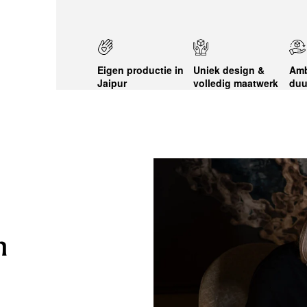
Eigen productie in
Uniek design &
Amb
Jaipur
volledig maatwerk
duu
n