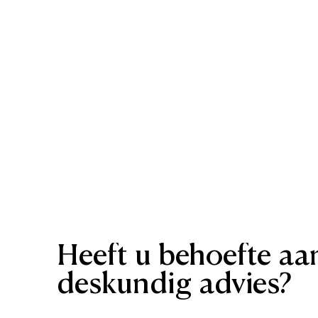
Heeft
u
behoefte
aa
deskundig
advies?