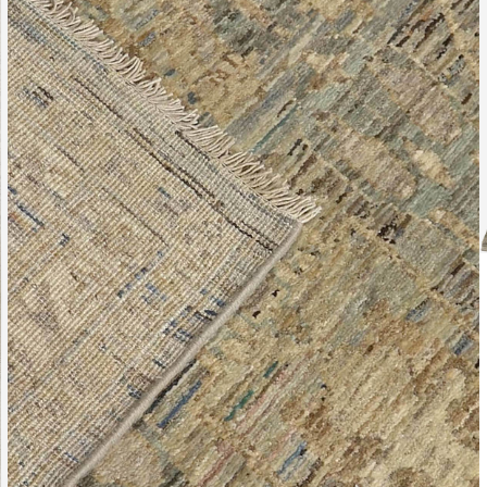
Leverti
Het arti
bestelli
Retourn
Het arti
u beslui
snel mog
Voor mee
Teru