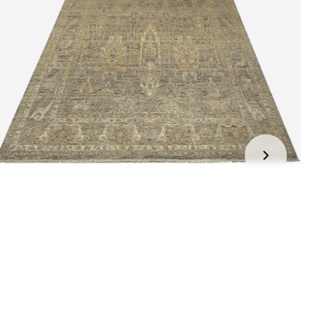
jden:
kel wordt gratis bij u thuis geleverd. Wij streven ernaar uw
ng binnen
4 werkdagen
bij u thuis te bezorgen.
eren:
kel wordt gratis bij u thuis geleverd. Mocht het niet passen en
t het te retourneren, dan storten wij het aankoopbedrag zo
elijk terug, maar uiterlijk
binnen 14 dagen na herroeping
.
r informatie kunt u terecht op:
gbetalingsbeleid