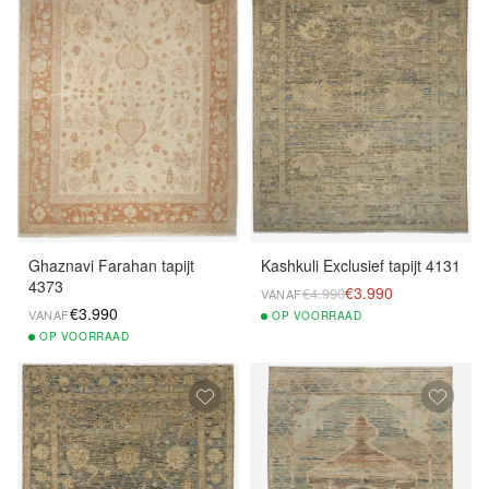
Ghaznavi Farahan tapijt
Kashkuli Exclusief tapijt 4131
4373
€3.990
€4.990
VANAF
€3.990
VANAF
OP
VOORRAAD
OP
VOORRAAD