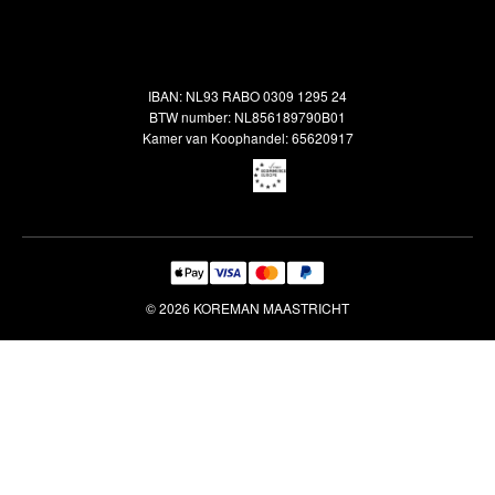
Alle vloerkleden
Contact
Terugbetalingsbeleid
Oosterse meubels
Showroom
Outlet
Klantenservice
IBAN: NL93 RABO 0309 1295 24
Maatwerk
Veelgestelde vragen
BTW number: NL856189790B01
Interieuradvies
Kamer van Koophandel: 65620917
Reiniging & Reparatie
© 2026 KOREMAN MAASTRICHT