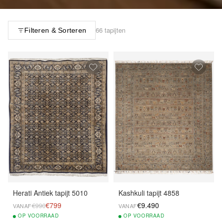
66 tapijten
Filteren & Sorteren
Herati Antiek tapijt 5010
Kashkuli tapijt 4858
€799
€9.490
€990
VANAF
VANAF
OP
VOORRAAD
OP
VOORRAAD