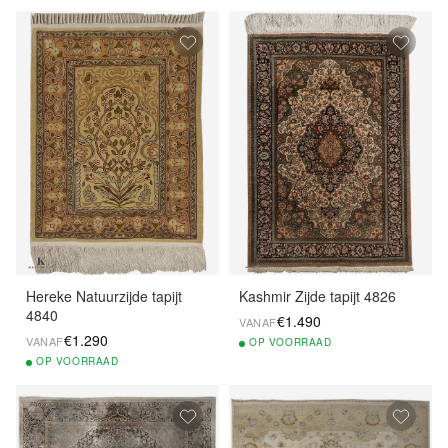
Hereke Natuurzijde tapijt
Kashmir Zijde tapijt 4826
4840
€1.490
VANAF
€1.290
VANAF
OP
VOORRAAD
OP
VOORRAAD