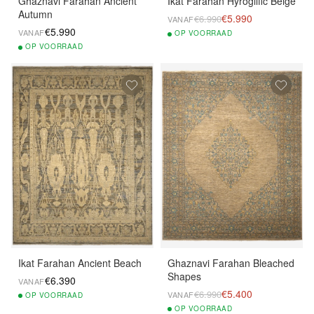
Ghaznavi Farahan Ancient
Ikat Farahan Hyroglific Beige
Autumn
€5.990
€6.990
VANAF
€5.990
VANAF
OP
VOORRAAD
OP
VOORRAAD
Ikat Farahan Ancient Beach
Ghaznavi Farahan Bleached
Shapes
€6.390
VANAF
€5.400
€6.990
VANAF
OP
VOORRAAD
OP
VOORRAAD