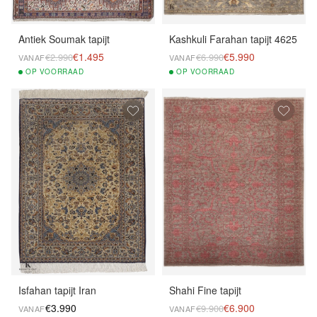
Antiek Soumak tapijt
Kashkuli Farahan tapijt 4625
€1.495
€5.990
€2.990
€6.990
VANAF
VANAF
OP
VOORRAAD
OP
VOORRAAD
Isfahan tapijt Iran
Shahi Fine tapijt
€3.990
€6.900
€9.900
VANAF
VANAF