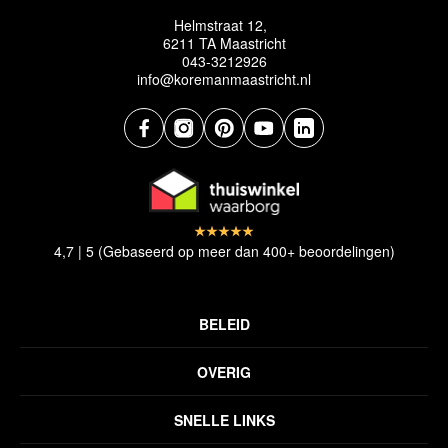
Helmstraat 12,
6211 TA Maastricht
043-3212926
info@koremanmaastricht.nl
4,7 | 5 (Gebaseerd op meer dan 400+ beoordelingen)
BELEID
Privacyverklaring
OVERIG
Disclaimer
Over ons
Algemene voorwaarden
SNELLE LINKS
Inspiratie
Verzendbeleid