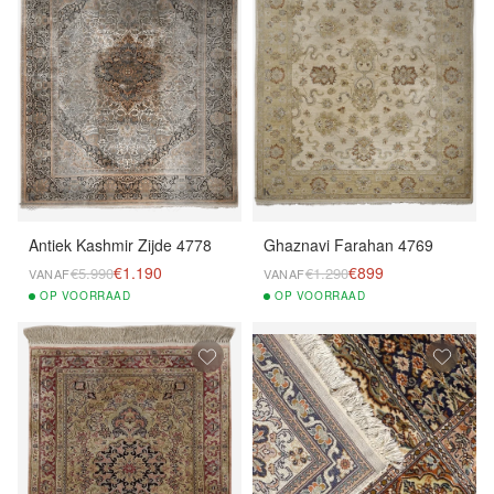
Antiek Kashmir Zijde 4778
Ghaznavi Farahan 4769
€1.190
€899
€5.990
€1.290
VANAF
VANAF
OP
VOORRAAD
OP
VOORRAAD