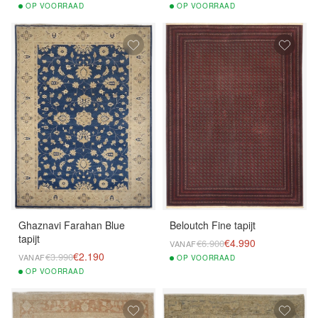
OP
VOORRAAD
OP
VOORRAAD
Ghaznavi Farahan Blue
Beloutch Fine tapijt
tapijt
€4.990
€6.900
VANAF
€2.190
€3.990
VANAF
OP
VOORRAAD
OP
VOORRAAD