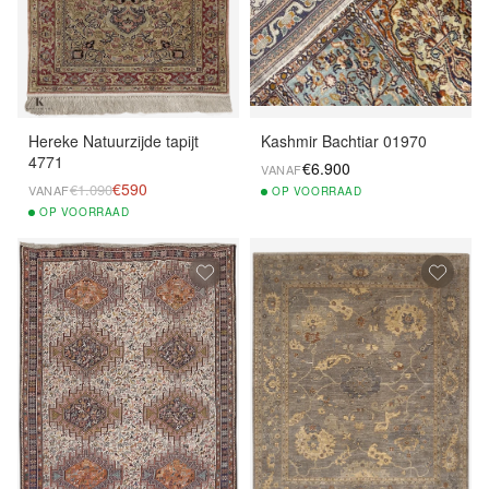
Hereke Natuurzijde tapijt
Kashmir Bachtiar 01970
4771
€6.900
VANAF
€590
€1.090
VANAF
OP
VOORRAAD
OP
VOORRAAD