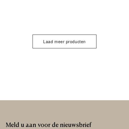
Laad meer producten
Meld
u
aan
voor
de
nieuwsbrief