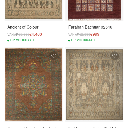
Ancient of Colour
Farahan Bachtiar 02546
€4.400
€999
€5.990
€2.890
VANAF
VANAF
OP
VOORRAAD
OP
VOORRAAD