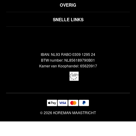
Privacyverklaring
OVERIG
Disclaimer
Over ons
Algemene voorwaarden
SNELLE LINKS
Inspiratie
Verzendbeleid
Alle vloerkleden
Contact
Terugbetalingsbeleid
Oosterse meubels
Showroom
Outlet
Klantenservice
IBAN: NL93 RABO 0309 1295 24
Maatwerk
Veelgestelde vragen
BTW number: NL856189790B01
Interieuradvies
Kamer van Koophandel: 65620917
Reiniging & Reparatie
© 2026 KOREMAN MAASTRICHT