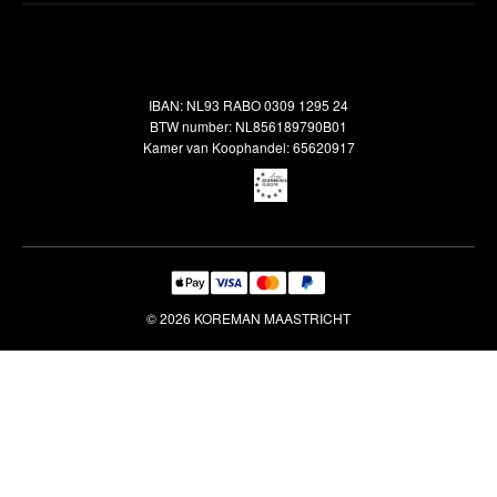
Verzendbeleid
Alle vloerkleden
Contact
Terugbetalingsbeleid
Oosterse meubels
Showroom
Outlet
Klantenservice
IBAN: NL93 RABO 0309 1295 24
Maatwerk
Veelgestelde vragen
BTW number: NL856189790B01
Interieuradvies
Kamer van Koophandel: 65620917
Reiniging & Reparatie
© 2026 KOREMAN MAASTRICHT