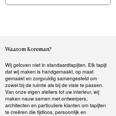
Creditcard (Visa of Maestro)
Rembours (betaling bij aflevering)
Levertijden:
Het artikel wordt gratis bij u thuis geleverd. Wij streven ernaar
uw bestelling binnen
4 werkdagen
bij u thuis te bezorgen.
Retourneren:
Waarom
Koreman?
Het artikel wordt gratis bij u thuis geleverd. Mocht het niet
passen en u besluit het te retourneren, dan storten wij het
Wij geloven niet in standaardtapijten. Elk tapijt
aankoopbedrag zo snel mogelijk terug, maar uiterlijk
binnen 14
dat wij maken is handgemaakt, op maat
dagen na herroeping
.
gemaakt en zorgvuldig samengesteld om
Voor meer informatie kunt u terecht op:
zowel bij de ruimte als bij de visie te passen.
Van onze eigen ateliers tot uw interieur, wij
maken nauw samen met ontwerpers,
Terugbetalingsbeleid
architecten en particuliere klanten om tapijten
te creëren die tijdloos, persoonlijk en