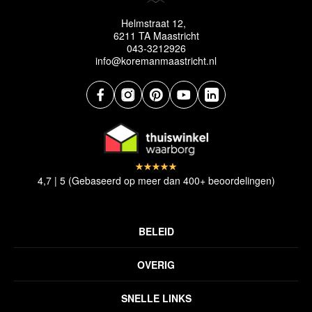
Helmstraat 12,
6211 TA Maastricht
043-3212926
info@koremanmaastricht.nl
4,7 | 5 (Gebaseerd op meer dan 400+ beoordelingen)
BELEID
Privacyverklaring
OVERIG
Disclaimer
Over ons
Algemene voorwaarden
SNELLE LINKS
Inspiratie