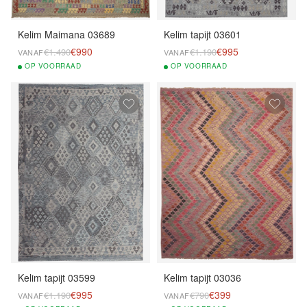
Kelim Maimana 03689
Kelim tapijt 03601
€990
€995
€1.490
€1.190
VANAF
VANAF
OP
VOORRAAD
OP
VOORRAAD
Kelim tapijt 03599
Kelim tapijt 03036
€995
€399
€1.190
€790
VANAF
VANAF