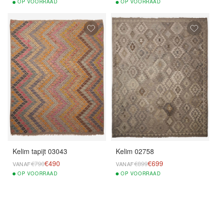
OP
VOORRAAD
OP
VOORRAAD
Kelim tapijt 03043
Kelim 02758
€490
€699
€790
€899
VANAF
VANAF
OP
VOORRAAD
OP
VOORRAAD