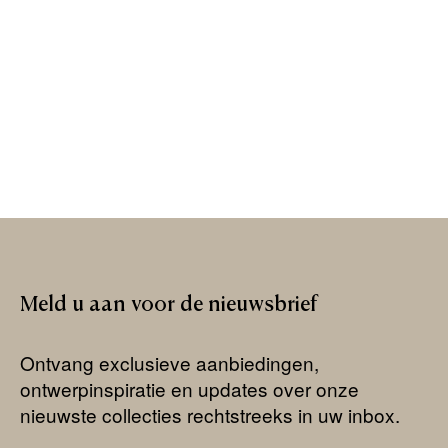
Meld
u
aan
voor
de
nieuwsbrief
Ontvang exclusieve aanbiedingen,
ontwerpinspiratie en updates over onze
nieuwste collecties rechtstreeks in uw inbox.