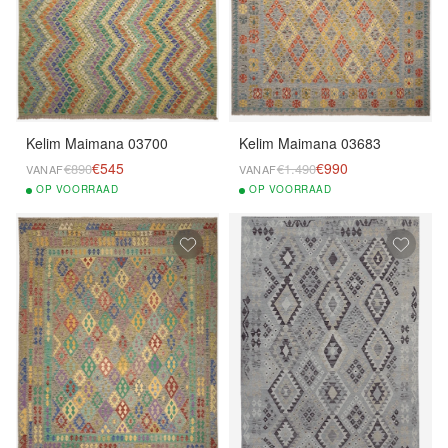
Kelim Maimana 03700
Kelim Maimana 03683
€545
€990
€890
€1.490
VANAF
VANAF
OP
VOORRAAD
OP
VOORRAAD