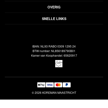
Privacyverklaring
OVERIG
Disclaimer
Over ons
Algemene voorwaarden
SNELLE LINKS
Inspiratie
Verzendbeleid
Alle vloerkleden
Contact
Terugbetalingsbeleid
Oosterse meubels
Showroom
Outlet
Klantenservice
IBAN: NL93 RABO 0309 1295 24
Maatwerk
Veelgestelde vragen
BTW number: NL856189790B01
Interieuradvies
Kamer van Koophandel: 65620917
Reiniging & Reparatie
© 2026 KOREMAN MAASTRICHT