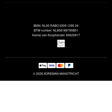
Inspiratie
Verzendbeleid
Alle vloerkleden
Contact
Terugbetalingsbeleid
Oosterse meubels
Showroom
Outlet
Klantenservice
IBAN: NL93 RABO 0309 1295 24
Maatwerk
Veelgestelde vragen
BTW number: NL856189790B01
Interieuradvies
Kamer van Koophandel: 65620917
Reiniging & Reparatie
© 2026 KOREMAN MAASTRICHT