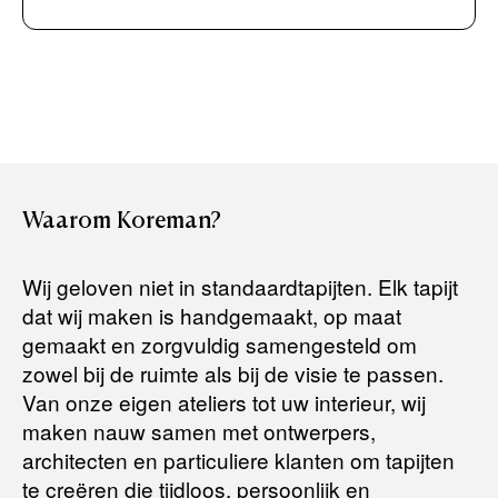
Boek uw zichzending.
Creditcard (Visa of Maestro)
Rembours (betaling bij aflevering)
Levertijden:
Het artikel wordt gratis bij u thuis geleverd. Wij streven ernaar
uw bestelling binnen
4 werkdagen
bij u thuis te bezorgen.
Retourneren:
Waarom
Koreman?
Het artikel wordt gratis bij u thuis geleverd. Mocht het niet
passen en u besluit het te retourneren, dan storten wij het
Wij geloven niet in standaardtapijten. Elk tapijt
aankoopbedrag zo snel mogelijk terug, maar uiterlijk
binnen 14
dat wij maken is handgemaakt, op maat
dagen na herroeping
.
gemaakt en zorgvuldig samengesteld om
Voor meer informatie kunt u terecht op:
zowel bij de ruimte als bij de visie te passen.
Van onze eigen ateliers tot uw interieur, wij
maken nauw samen met ontwerpers,
Terugbetalingsbeleid
architecten en particuliere klanten om tapijten
te creëren die tijdloos, persoonlijk en