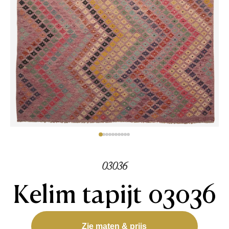
03036
Kelim tapijt 03036
Zie maten & prijs