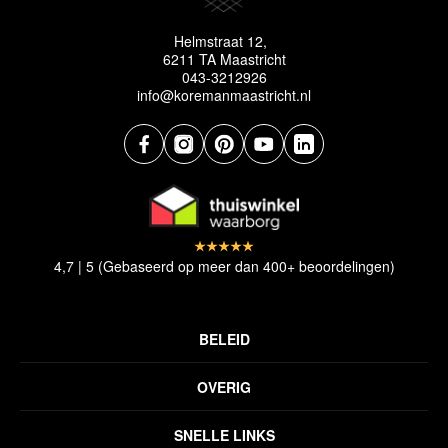
Helmstraat 12,
6211 TA Maastricht
043-3212926
info@koremanmaastricht.nl
4,7 | 5 (Gebaseerd op meer dan 400+ beoordelingen)
BELEID
Privacyverklaring
OVERIG
Disclaimer
Over ons
Algemene voorwaarden
SNELLE LINKS