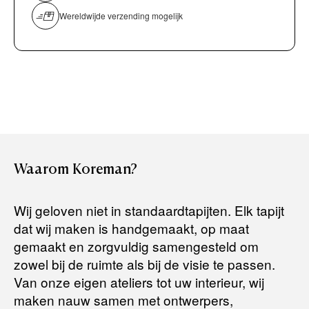
Persoonlijk, comfortabel en geheel vrijblijvend.
overmaken)
Wereldwijde verzending mogelijk
Bancontact / Mister Cash
Boek uw zichzending.
Creditcard (Visa of Maestro)
Rembours (betaling bij aflevering)
Levertijden:
Het artikel wordt gratis bij u thuis geleverd. Wij streven ernaar
uw bestelling binnen
4 werkdagen
bij u thuis te bezorgen.
Retourneren:
Waarom
Koreman?
Het artikel wordt gratis bij u thuis geleverd. Mocht het niet
passen en u besluit het te retourneren, dan storten wij het
Wij geloven niet in standaardtapijten. Elk tapijt
aankoopbedrag zo snel mogelijk terug, maar uiterlijk
binnen 14
dat wij maken is handgemaakt, op maat
dagen na herroeping
.
gemaakt en zorgvuldig samengesteld om
Voor meer informatie kunt u terecht op:
zowel bij de ruimte als bij de visie te passen.
Van onze eigen ateliers tot uw interieur, wij
maken nauw samen met ontwerpers,
Terugbetalingsbeleid