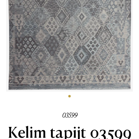
03599
Kelim tapijt 03599