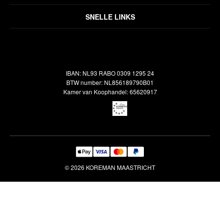
Disclaimer
Over ons
Algemene voorwaarden
SNELLE LINKS
Inspiratie
Verzendbeleid
Alle vloerkleden
Contact
Terugbetalingsbeleid
Oosterse meubels
Showroom
Outlet
Klantenservice
IBAN: NL93 RABO 0309 1295 24
Maatwerk
Veelgestelde vragen
BTW number: NL856189790B01
Interieuradvies
Kamer van Koophandel: 65620917
Reiniging & Reparatie
© 2026 KOREMAN MAASTRICHT