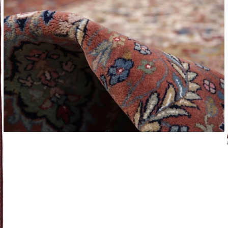
Leverti
Het arti
bestelli
Retourn
Het arti
u beslui
snel mog
Voor mee
Teru