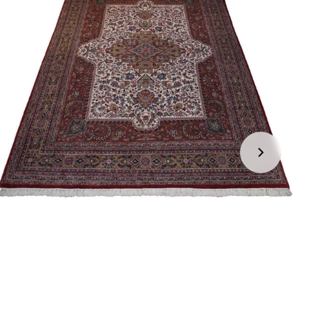
jden:
kel wordt gratis bij u thuis geleverd. Wij streven ernaar uw
ng binnen
4 werkdagen
bij u thuis te bezorgen.
eren:
kel wordt gratis bij u thuis geleverd. Mocht het niet passen en
t het te retourneren, dan storten wij het aankoopbedrag zo
elijk terug, maar uiterlijk
binnen 14 dagen na herroeping
.
r informatie kunt u terecht op:
gbetalingsbeleid