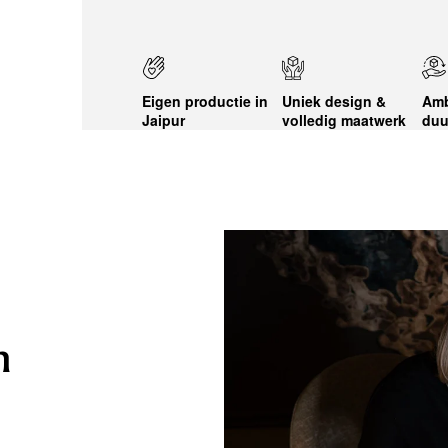
Eigen productie in
Uniek design &
Amb
Jaipur
volledig maatwerk
duu
n