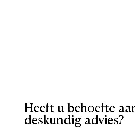
Heeft
u
behoefte
aa
deskundig
advies?