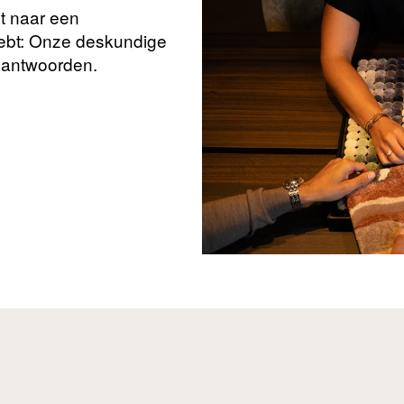
nt naar een
hebt: Onze deskundige
beantwoorden.