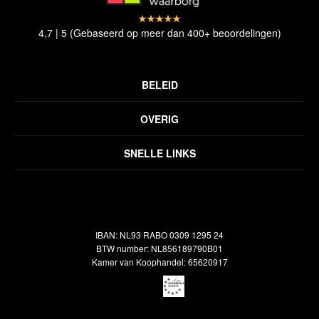
4,7 | 5 (Gebaseerd op meer dan 400+ beoordelingen)
BELEID
Privacyverklaring
OVERIG
Disclaimer
Over ons
Algemene voorwaarden
SNELLE LINKS
Inspiratie
Verzendbeleid
Alle vloerkleden
Contact
Terugbetalingsbeleid
Oosterse meubels
Showroom
Outlet
Klantenservice
IBAN: NL93 RABO 0309 1295 24
Maatwerk
Veelgestelde vragen
BTW number: NL856189790B01
Interieuradvies
Kamer van Koophandel: 65620917
Reiniging & Reparatie