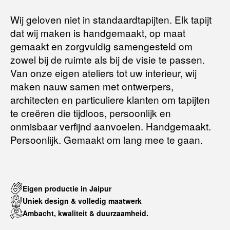
Het artikel wordt gratis bij u thuis geleverd. Mocht het niet
passen en u besluit het te retourneren, dan storten wij het
Wij geloven niet in standaardtapijten. Elk tapijt
aankoopbedrag zo snel mogelijk terug, maar uiterlijk
binnen 14
dat wij maken is handgemaakt, op maat
dagen na herroeping
.
gemaakt en zorgvuldig samengesteld om
Voor meer informatie kunt u terecht op:
zowel bij de ruimte als bij de visie te passen.
Van onze eigen ateliers tot uw interieur, wij
maken nauw samen met ontwerpers,
Terugbetalingsbeleid
architecten en particuliere klanten om tapijten
te creëren die tijdloos, persoonlijk en
onmisbaar verfijnd aanvoelen. Handgemaakt.
Persoonlijk. Gemaakt om lang mee te gaan.
Eigen productie in Jaipur
Uniek design & volledig maatwerk
Ambacht, kwaliteit & duurzaamheid.