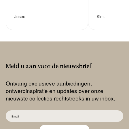
- Josee.
- Kim.
Meld
u
aan
voor
de
nieuwsbrief
Ontvang exclusieve aanbiedingen,
ontwerpinspiratie en updates over onze
nieuwste collecties rechtstreeks in uw inbox.