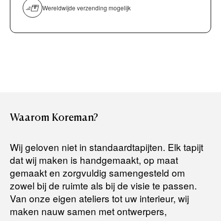
Persoonlijk, comfortabel en geheel vrijblijvend.
overmaken)
Wereldwijde verzending mogelijk
Bancontact / Mister Cash
Boek uw zichzending.
Creditcard (Visa of Maestro)
Rembours (betaling bij aflevering)
Levertijden:
Het artikel wordt gratis bij u thuis geleverd. Wij streven ernaar
uw bestelling binnen
4 werkdagen
bij u thuis te bezorgen.
Retourneren:
Waarom
Koreman?
Het artikel wordt gratis bij u thuis geleverd. Mocht het niet
passen en u besluit het te retourneren, dan storten wij het
Wij geloven niet in standaardtapijten. Elk tapijt
aankoopbedrag zo snel mogelijk terug, maar uiterlijk
binnen 14
dat wij maken is handgemaakt, op maat
dagen na herroeping
.
gemaakt en zorgvuldig samengesteld om
Voor meer informatie kunt u terecht op:
zowel bij de ruimte als bij de visie te passen.
Van onze eigen ateliers tot uw interieur, wij
maken nauw samen met ontwerpers,
Terugbetalingsbeleid