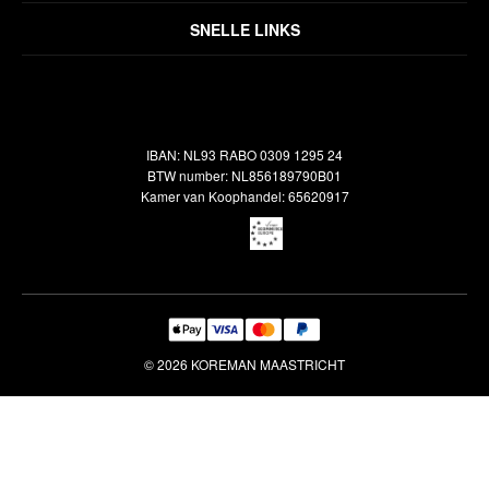
Over ons
Algemene voorwaarden
SNELLE LINKS
Inspiratie
Verzendbeleid
Alle vloerkleden
Contact
Terugbetalingsbeleid
Oosterse meubels
Showroom
Outlet
Klantenservice
IBAN: NL93 RABO 0309 1295 24
Maatwerk
Veelgestelde vragen
BTW number: NL856189790B01
Interieuradvies
Kamer van Koophandel: 65620917
Reiniging & Reparatie
© 2026 KOREMAN MAASTRICHT