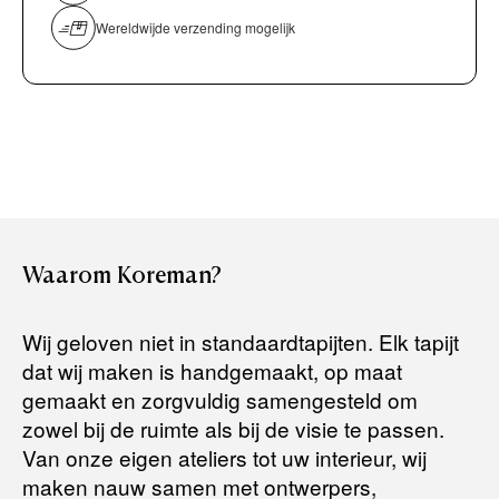
Persoonlijk, comfortabel en geheel vrijblijvend.
overmaken)
Wereldwijde verzending mogelijk
Bancontact / Mister Cash
Boek uw zichzending.
Creditcard (Visa of Maestro)
Rembours (betaling bij aflevering)
Levertijden:
Het artikel wordt gratis bij u thuis geleverd. Wij streven ernaar
uw bestelling binnen
4 werkdagen
bij u thuis te bezorgen.
Retourneren:
Waarom
Koreman?
Het artikel wordt gratis bij u thuis geleverd. Mocht het niet
passen en u besluit het te retourneren, dan storten wij het
Wij geloven niet in standaardtapijten. Elk tapijt
aankoopbedrag zo snel mogelijk terug, maar uiterlijk
binnen 14
dat wij maken is handgemaakt, op maat
dagen na herroeping
.
gemaakt en zorgvuldig samengesteld om
Voor meer informatie kunt u terecht op:
zowel bij de ruimte als bij de visie te passen.
Van onze eigen ateliers tot uw interieur, wij
maken nauw samen met ontwerpers,
Terugbetalingsbeleid