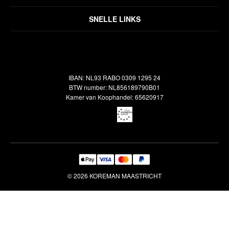
Disclaimer
Over ons
Algemene voorwaarden
SNELLE LINKS
Inspiratie
Verzendbeleid
Alle vloerkleden
Contact
Terugbetalingsbeleid
Oosterse meubels
Showroom
Outlet
Klantenservice
IBAN: NL93 RABO 0309 1295 24
Maatwerk
Veelgestelde vragen
BTW number: NL856189790B01
Interieuradvies
Kamer van Koophandel: 65620917
Reiniging & Reparatie
© 2026 KOREMAN MAASTRICHT