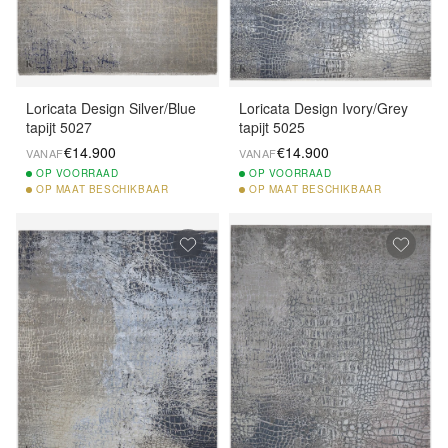
Loricata Design Silver/Blue
Loricata Design Ivory/Grey
tapijt 5027
tapijt 5025
€14.900
€14.900
VANAF
VANAF
OP
VOORRAAD
OP
VOORRAAD
OP
MAAT BESCHIKBAAR
OP
MAAT BESCHIKBAAR