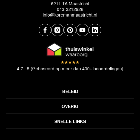
6211 TA Maastricht
043-3212926
info@koremanmaastricht.nl
4,7 | 5 (Gebaseerd op meer dan 400+ beoordelingen)
BELEID
Privacyverklaring
OVERIG
Disclaimer
Over ons
Algemene voorwaarden
SNELLE LINKS
Inspiratie
Verzendbeleid
Alle vloerkleden
Contact
Terugbetalingsbeleid