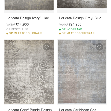
Loricata Design Ivory/ Lilac
Loricata Design Grey/ Blue
€14.900
€24.900
VANAF
VANAF
OP BESTELLING
OP
VOORRAAD
OP
MAAT BESCHIKBAAR
OP
MAAT BESCHIKBAAR
Loricata Grey/ Purple Design
Loricata Caribbean Sea