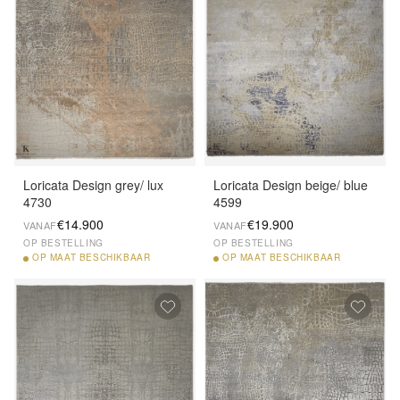
Loricata Design grey/ lux
Loricata Design beige/ blue
4730
4599
€14.900
€19.900
VANAF
VANAF
OP BESTELLING
OP BESTELLING
OP
MAAT BESCHIKBAAR
OP
MAAT BESCHIKBAAR