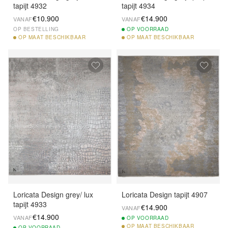
tapijt 4932
tapijt 4934
€10.900
€14.900
VANAF
VANAF
OP BESTELLING
OP
VOORRAAD
OP
MAAT BESCHIKBAAR
OP
MAAT BESCHIKBAAR
Loricata Design grey/ lux
Loricata Design tapijt 4907
tapijt 4933
€14.900
VANAF
€14.900
VANAF
OP
VOORRAAD
OP
MAAT BESCHIKBAAR
OP
VOORRAAD