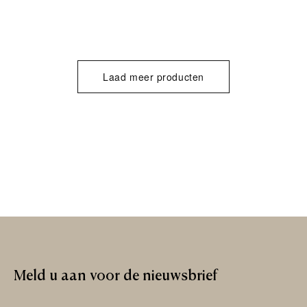
Laad meer producten
Meld
u
aan
voor
de
nieuwsbrief