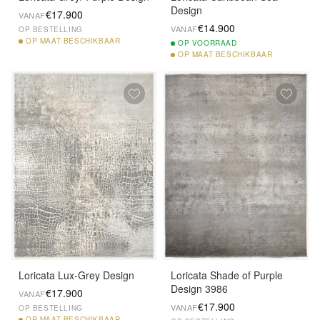
Design
€17.900
VANAF
€14.900
VANAF
OP BESTELLING
OP
MAAT BESCHIKBAAR
OP
VOORRAAD
OP
MAAT BESCHIKBAAR
Loricata Lux-Grey Design
Loricata Shade of Purple
Design 3986
€17.900
VANAF
€17.900
VANAF
OP BESTELLING
OP
MAAT BESCHIKBAAR