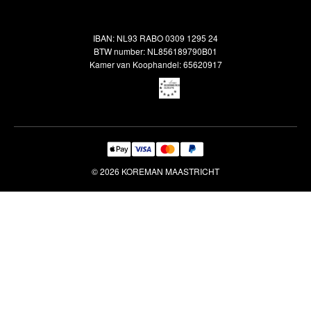
Oosterse meubels
Showroom
Outlet
Klantenservice
IBAN: NL93 RABO 0309 1295 24
Maatwerk
Veelgestelde vragen
BTW number: NL856189790B01
Interieuradvies
Kamer van Koophandel: 65620917
Reiniging & Reparatie
© 2026 KOREMAN MAASTRICHT