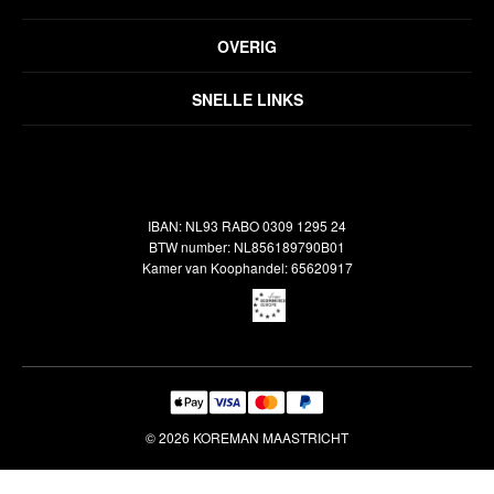
Privacyverklaring
OVERIG
Disclaimer
Over ons
Algemene voorwaarden
SNELLE LINKS
Inspiratie
Verzendbeleid
Alle vloerkleden
Contact
Terugbetalingsbeleid
Oosterse meubels
Showroom
Outlet
Klantenservice
IBAN: NL93 RABO 0309 1295 24
Maatwerk
Veelgestelde vragen
BTW number: NL856189790B01
Interieuradvies
Kamer van Koophandel: 65620917
Reiniging & Reparatie
© 2026 KOREMAN MAASTRICHT