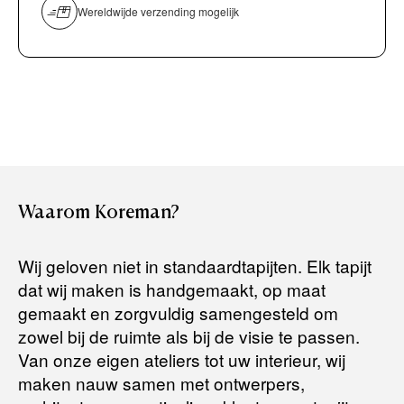
overmaken)
Wereldwijde verzending mogelijk
Bancontact / Mister Cash
Boek uw zichzending.
Creditcard (Visa of Maestro)
Rembours (betaling bij aflevering)
Levertijden:
Het artikel wordt gratis bij u thuis geleverd. Wij streven ernaar
uw bestelling binnen
4 werkdagen
bij u thuis te bezorgen.
Retourneren:
Waarom
Koreman?
Het artikel wordt gratis bij u thuis geleverd. Mocht het niet
passen en u besluit het te retourneren, dan storten wij het
Wij geloven niet in standaardtapijten. Elk tapijt
aankoopbedrag zo snel mogelijk terug, maar uiterlijk
binnen 14
dat wij maken is handgemaakt, op maat
dagen na herroeping
.
gemaakt en zorgvuldig samengesteld om
Voor meer informatie kunt u terecht op:
zowel bij de ruimte als bij de visie te passen.
Van onze eigen ateliers tot uw interieur, wij
maken nauw samen met ontwerpers,
Terugbetalingsbeleid