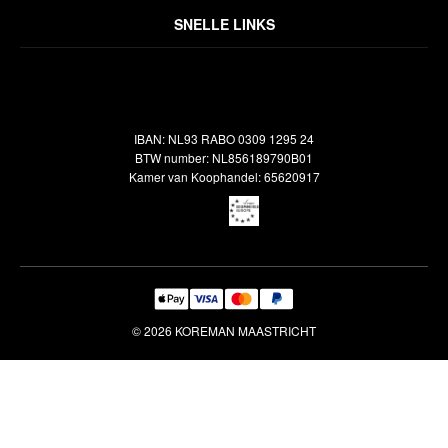
Over ons
Algemene voorwaarden
SNELLE LINKS
Inspiratie
Verzendbeleid
Alle vloerkleden
Contact
Terugbetalingsbeleid
Oosterse meubels
Showroom
Outlet
Klantenservice
IBAN: NL93 RABO 0309 1295 24
Maatwerk
Veelgestelde vragen
BTW number: NL856189790B01
Interieuradvies
Kamer van Koophandel: 65620917
Reiniging & Reparatie
© 2026 KOREMAN MAASTRICHT