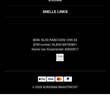
Disclaimer
Over ons
Algemene voorwaarden
SNELLE LINKS
Inspiratie
Verzendbeleid
Alle vloerkleden
Contact
Terugbetalingsbeleid
Oosterse meubels
Showroom
Outlet
Klantenservice
IBAN: NL93 RABO 0309 1295 24
Maatwerk
Veelgestelde vragen
BTW number: NL856189790B01
Interieuradvies
Kamer van Koophandel: 65620917
Reiniging & Reparatie
© 2026 KOREMAN MAASTRICHT