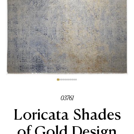
03761
Loricata Shades
of Gold Design