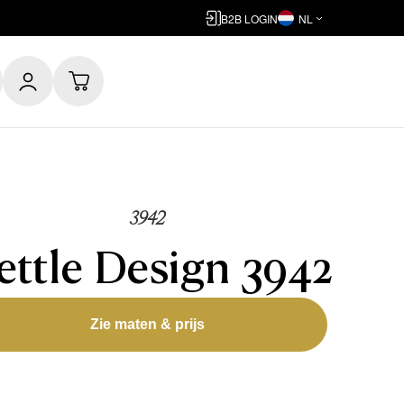
B2B LOGIN
NL
3942
ettle Design 3942
Zie maten & prijs