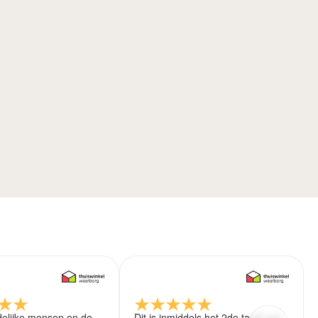
delijke mensen en de
Dit is inmiddels het 2de tapijt wat