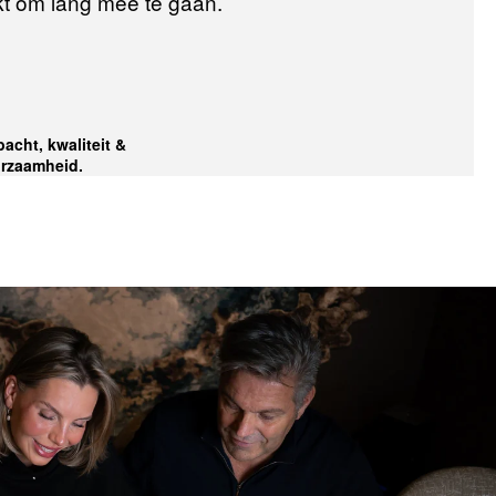
t om lang mee te gaan.
acht, kwaliteit &
rzaamheid.