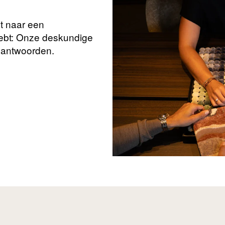
nt naar een
hebt: Onze deskundige
beantwoorden.