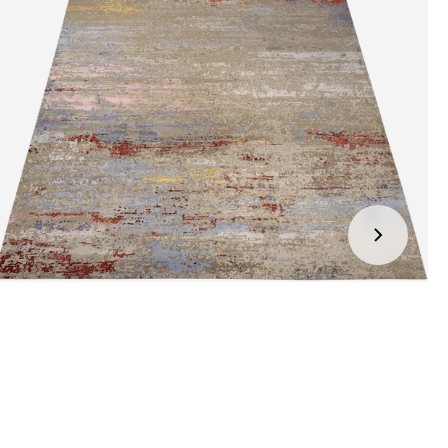
kel wordt gratis bij u thuis geleverd. Wij streven ernaar uw
ng binnen
4 werkdagen
bij u thuis te bezorgen.
eren:
kel wordt gratis bij u thuis geleverd. Mocht het niet passen en
t het te retourneren, dan storten wij het aankoopbedrag zo
elijk terug, maar uiterlijk
binnen 14 dagen na herroeping
.
r informatie kunt u terecht op:
gbetalingsbeleid