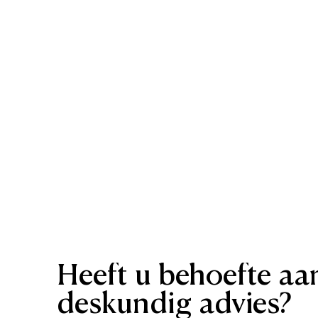
Heeft
u
behoefte
aa
deskundig
advies?