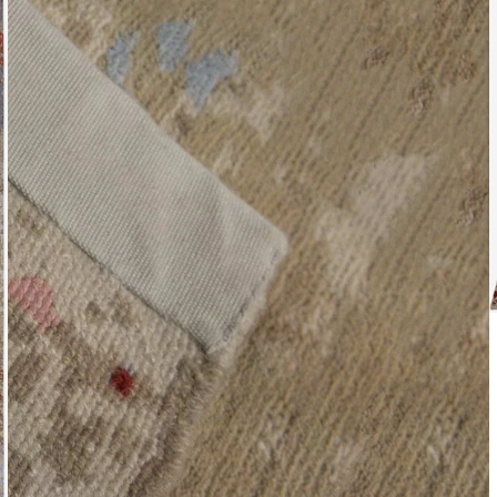
Het arti
bestelli
Retourn
Het arti
u beslui
snel mog
Voor mee
Teru