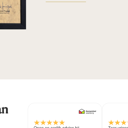
an
Open en eerlijk advies bij
Zeer vrien