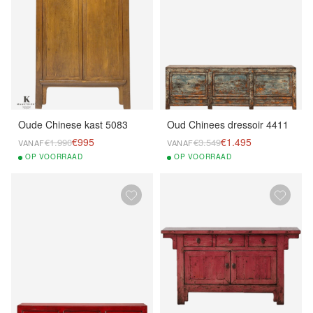
Oude Chinese kast 5083
Oud Chinees dressoir 4411
€995
€1.495
€1.990
€3.549
VANAF
VANAF
OP
VOORRAAD
OP
VOORRAAD