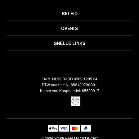
BELEID
Privacyverklaring
OVERIG
Disclaimer
Over ons
Algemene voorwaarden
SNELLE LINKS
Inspiratie
Verzendbeleid
Alle vloerkleden
Contact
Terugbetalingsbeleid
Oosterse meubels
Showroom
Outlet
Klantenservice
IBAN: NL93 RABO 0309 1295 24
Maatwerk
Veelgestelde vragen
BTW number: NL856189790B01
Interieuradvies
Kamer van Koophandel: 65620917
Reiniging & Reparatie
© 2026 KOREMAN MAASTRICHT