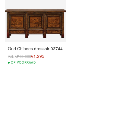
Oud Chinees dressoir 03744
€1.295
€3.090
VANAF
OP
VOORRAAD