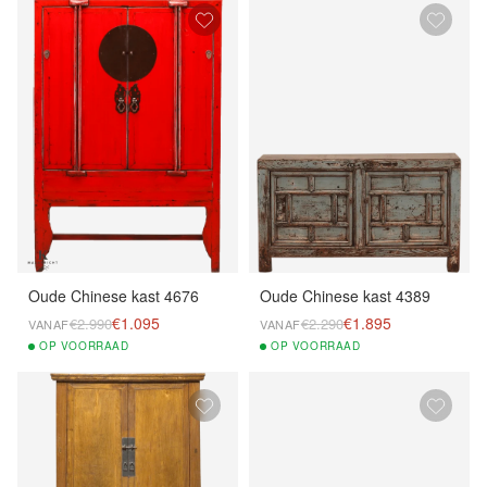
Oude Chinese kast 4676
Oude Chinese kast 4389
€1.095
€1.895
€2.990
€2.290
VANAF
VANAF
OP
VOORRAAD
OP
VOORRAAD