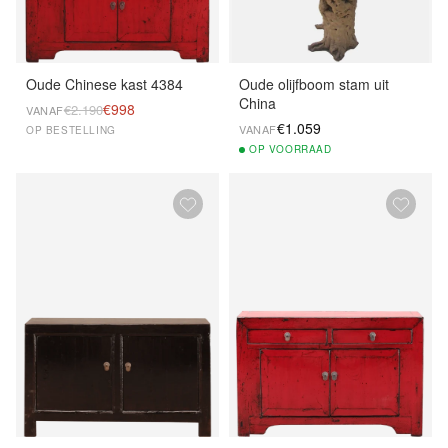
Oude Chinese kast 4384
Oude olijfboom stam uit
China
€998
€2.190
VANAF
€1.059
VANAF
OP BESTELLING
OP
VOORRAAD