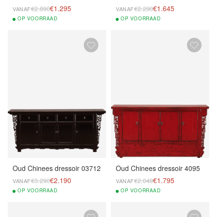
€1.295
€1.645
€2.890
€2.290
VANAF
VANAF
OP
VOORRAAD
OP
VOORRAAD
Oud Chinees dressoir 03712
Oud Chinees dressoir 4095
€2.190
€1.795
€3.290
€2.049
VANAF
VANAF
OP
VOORRAAD
OP
VOORRAAD