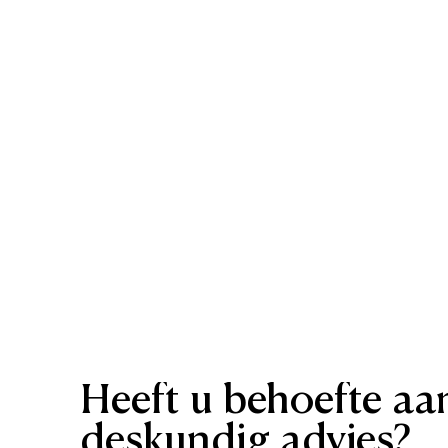
Heeft
u
behoefte
aa
deskundig
advies?