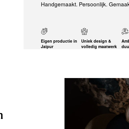
Handgemaakt. Persoonlijk. Gemaak
Eigen productie in
Uniek design &
Amb
Jaipur
volledig maatwerk
duu
n