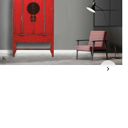
jden:
kel wordt gratis bij u thuis geleverd. Wij streven ernaar uw
ng binnen
4 werkdagen
bij u thuis te bezorgen.
eren:
kel wordt gratis bij u thuis geleverd. Mocht het niet passen en
t het te retourneren, dan storten wij het aankoopbedrag zo
elijk terug, maar uiterlijk
binnen 14 dagen na herroeping
.
r informatie kunt u terecht op:
gbetalingsbeleid