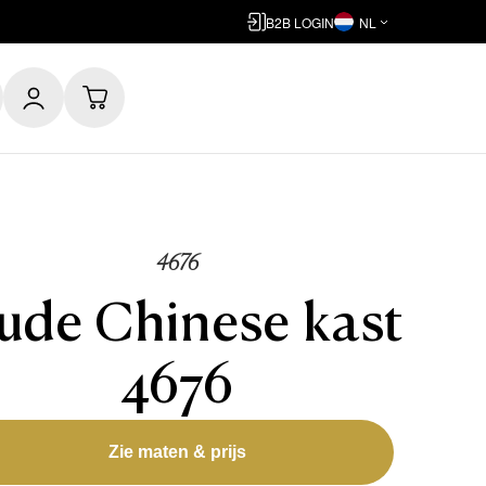
B2B LOGIN
NL
4676
ude Chinese kast
4676
Zie maten & prijs