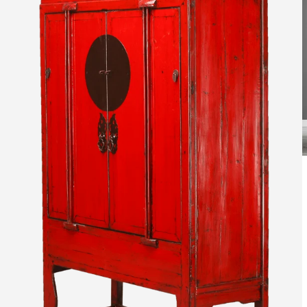
Leverti
Het arti
bestelli
Retourn
Het arti
u beslui
snel mog
Voor mee
Teru