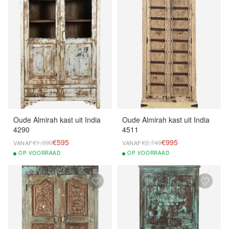
Oude Almirah kast uit India
Oude Almirah kast uit India
4290
4511
€595
€995
€1.090
€2.749
VANAF
VANAF
OP
VOORRAAD
OP
VOORRAAD