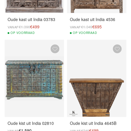
Oude kast uit India 03783
Oude kast uit India 4536
€499
€695
€1.390
€1.349
VANAF
VANAF
OP
VOORRAAD
OP
VOORRAAD
Oude kist uit India 02810
Oude kist uit India 4645B
€1.590
€499
€749
VANAF
VANAF