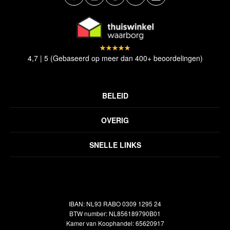
4,7 | 5 (Gebaseerd op meer dan 400+ beoordelingen)
BELEID
Privacyverklaring
OVERIG
Disclaimer
Over ons
Algemene voorwaarden
SNELLE LINKS
Inspiratie
Verzendbeleid
Alle vloerkleden
Contact
Terugbetalingsbeleid
Oosterse meubels
Showroom
Outlet
Klantenservice
IBAN: NL93 RABO 0309 1295 24
Maatwerk
Veelgestelde vragen
BTW number: NL856189790B01
Interieuradvies
Kamer van Koophandel: 65620917