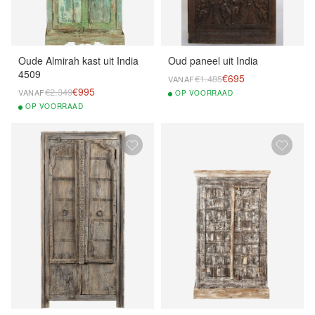
Oude Almirah kast uit India
Oud paneel uit India
4509
€695
€1.485
VANAF
€995
€2.349
VANAF
OP
VOORRAAD
OP
VOORRAAD