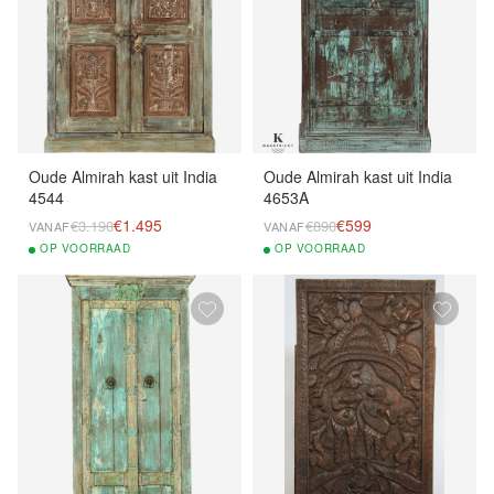
Oude Almirah kast uit India
Oude Almirah kast uit India
4544
4653A
€1.495
€599
€3.190
€890
VANAF
VANAF
OP
VOORRAAD
OP
VOORRAAD