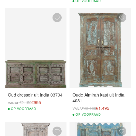
OP
VOORRAAD
Oud dressoir uit India 03794
Oude Almirah kast uit India
4031
€995
€2.159
VANAF
€1.495
€3.190
VANAF
OP
VOORRAAD
OP
VOORRAAD