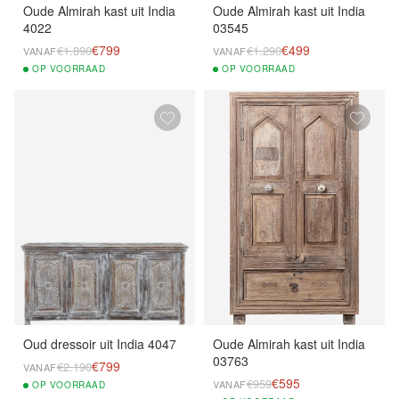
Oude Almirah kast uit India
Oude Almirah kast uit India
4022
03545
€799
€499
€1.890
€1.290
VANAF
VANAF
OP
VOORRAAD
OP
VOORRAAD
Oud dressoir uit India 4047
Oude Almirah kast uit India
03763
€799
€2.190
VANAF
€595
€959
VANAF
OP
VOORRAAD