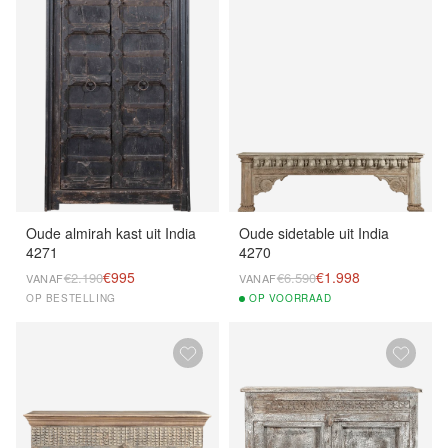
Oude almirah kast uit India
Oude sidetable uit India
4271
4270
€995
€1.998
€2.190
€6.590
VANAF
VANAF
OP BESTELLING
OP
VOORRAAD