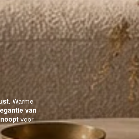
ust
. Warme
legantie van
knoopt
voor