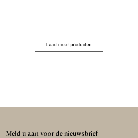
Laad meer producten
Meld
u
aan
voor
de
nieuwsbrief