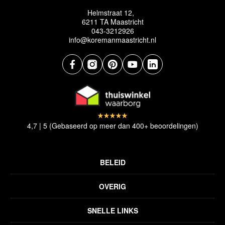
Helmstraat 12,
6211 TA Maastricht
043-3212926
info@koremanmaastricht.nl
4,7 | 5 (Gebaseerd op meer dan 400+ beoordelingen)
BELEID
Privacyverklaring
OVERIG
Disclaimer
Over ons
Algemene voorwaarden
SNELLE LINKS
Inspiratie
Verzendbeleid