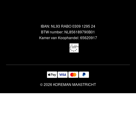
Alle vloerkleden
Contact
Terugbetalingsbeleid
Oosterse meubels
Showroom
Outlet
Klantenservice
IBAN: NL93 RABO 0309 1295 24
Maatwerk
Veelgestelde vragen
BTW number: NL856189790B01
Interieuradvies
Kamer van Koophandel: 65620917
Reiniging & Reparatie
© 2026 KOREMAN MAASTRICHT