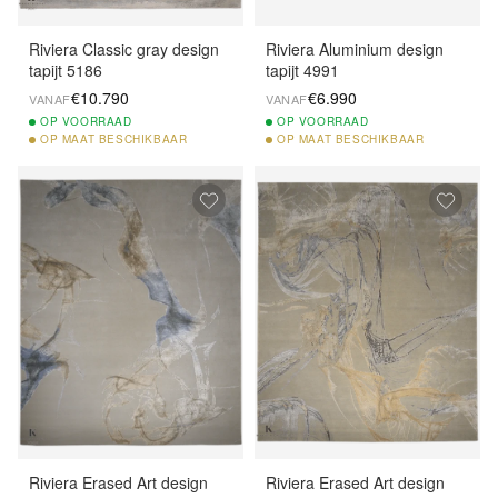
Riviera Classic gray design
Riviera Aluminium design
tapijt 5186
tapijt 4991
€10.790
€6.990
VANAF
VANAF
OP
VOORRAAD
OP
VOORRAAD
OP
MAAT BESCHIKBAAR
OP
MAAT BESCHIKBAAR
Riviera Erased Art design
Riviera Erased Art design