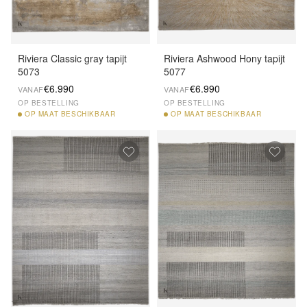
Riviera Classic gray tapijt
Riviera Ashwood Hony tapijt
5073
5077
€6.990
€6.990
VANAF
VANAF
OP BESTELLING
OP BESTELLING
OP
MAAT BESCHIKBAAR
OP
MAAT BESCHIKBAAR