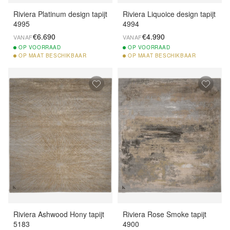
Riviera Platinum design tapijt
Riviera Liquoice design tapijt
4995
4994
€6.690
€4.990
VANAF
VANAF
OP
VOORRAAD
OP
VOORRAAD
OP
MAAT BESCHIKBAAR
OP
MAAT BESCHIKBAAR
Riviera Ashwood Hony tapijt
Riviera Rose Smoke tapijt
5183
4900