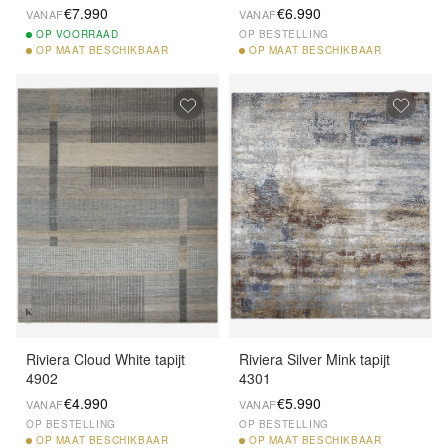
€7.990
€6.990
VANAF
VANAF
OP
VOORRAAD
OP BESTELLING
OP
MAAT BESCHIKBAAR
OP
MAAT BESCHIKBAAR
Riviera Cloud White tapijt
Riviera Silver Mink tapijt
4902
4301
€4.990
€5.990
VANAF
VANAF
OP BESTELLING
OP BESTELLING
OP
MAAT BESCHIKBAAR
OP
MAAT BESCHIKBAAR