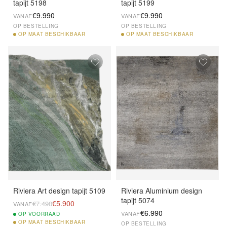
tapijt 5198
tapijt 5199
€9.990
€9.990
VANAF
VANAF
OP BESTELLING
OP BESTELLING
OP
MAAT BESCHIKBAAR
OP
MAAT BESCHIKBAAR
Riviera Art design tapijt 5109
Riviera Aluminium design
tapijt 5074
€5.900
€7.490
VANAF
€6.990
VANAF
OP
VOORRAAD
OP
MAAT BESCHIKBAAR
OP BESTELLING