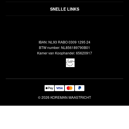
Disclaimer
Over ons
Algemene voorwaarden
SNELLE LINKS
Inspiratie
Verzendbeleid
Alle vloerkleden
Contact
Terugbetalingsbeleid
Oosterse meubels
Showroom
Outlet
Klantenservice
IBAN: NL93 RABO 0309 1295 24
Maatwerk
Veelgestelde vragen
BTW number: NL856189790B01
Interieuradvies
Kamer van Koophandel: 65620917
Reiniging & Reparatie
© 2026 KOREMAN MAASTRICHT