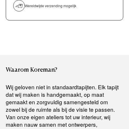
Persoonlijk, comfortabel en geheel vrijblijvend.
overmaken)
Wereldwijde verzending mogelijk
Bancontact / Mister Cash
Boek uw zichzending.
Creditcard (Visa of Maestro)
Rembours (betaling bij aflevering)
Levertijden:
Het artikel wordt gratis bij u thuis geleverd. Wij streven ernaar
uw bestelling binnen
4 werkdagen
bij u thuis te bezorgen.
Retourneren:
Waarom
Koreman?
Het artikel wordt gratis bij u thuis geleverd. Mocht het niet
passen en u besluit het te retourneren, dan storten wij het
Wij geloven niet in standaardtapijten. Elk tapijt
aankoopbedrag zo snel mogelijk terug, maar uiterlijk
binnen 14
dat wij maken is handgemaakt, op maat
dagen na herroeping
.
gemaakt en zorgvuldig samengesteld om
Voor meer informatie kunt u terecht op:
zowel bij de ruimte als bij de visie te passen.
Van onze eigen ateliers tot uw interieur, wij
maken nauw samen met ontwerpers,
Terugbetalingsbeleid