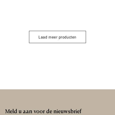
Laad meer producten
Meld
u
aan
voor
de
nieuwsbrief