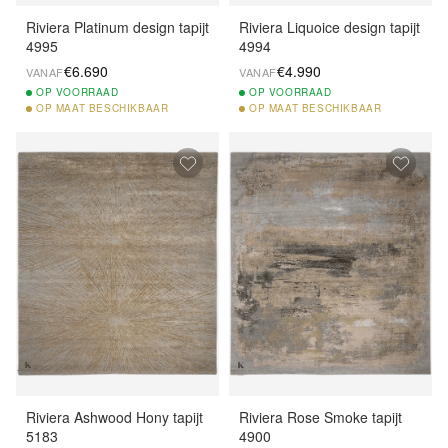
Riviera Platinum design tapijt
Riviera Liquoice design tapijt
4995
4994
€6.690
€4.990
VANAF
VANAF
OP
VOORRAAD
OP
VOORRAAD
OP
MAAT BESCHIKBAAR
OP
MAAT BESCHIKBAAR
Riviera Ashwood Hony tapijt
Riviera Rose Smoke tapijt
5183
4900