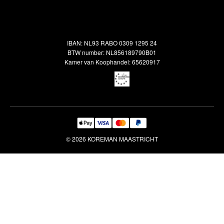
Alle vloerkleden
Contact
Terugbetalingsbeleid
Oosterse meubels
Showroom
Outlet
Klantenservice
IBAN: NL93 RABO 0309 1295 24
Maatwerk
Veelgestelde vragen
BTW number: NL856189790B01
Interieuradvies
Kamer van Koophandel: 65620917
Reiniging & Reparatie
© 2026 KOREMAN MAASTRICHT