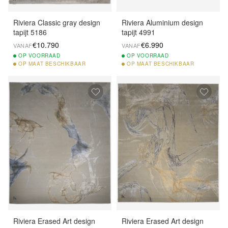
Riviera Classic gray design
Riviera Aluminium design
tapijt 5186
tapijt 4991
€10.790
€6.990
VANAF
VANAF
OP
VOORRAAD
OP
VOORRAAD
OP
MAAT BESCHIKBAAR
OP
MAAT BESCHIKBAAR
Riviera Erased Art design
Riviera Erased Art design