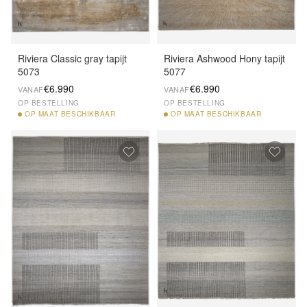
Riviera Classic gray tapijt
Riviera Ashwood Hony tapijt
5073
5077
€6.990
€6.990
VANAF
VANAF
OP BESTELLING
OP BESTELLING
OP
MAAT BESCHIKBAAR
OP
MAAT BESCHIKBAAR