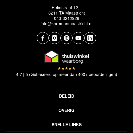
Helmstraat 12,
6211 TA Maastricht
043-3212926
info@koremanmaastricht.nl
4,7 | 5 (Gebaseerd op meer dan 400+ beoordelingen)
BELEID
Privacyverklaring
OVERIG
Disclaimer
Over ons
Algemene voorwaarden
SNELLE LINKS
Inspiratie
Verzendbeleid