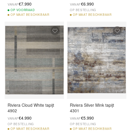
€7.990
€6.990
VANAF
VANAF
OP
VOORRAAD
OP BESTELLING
OP
MAAT BESCHIKBAAR
OP
MAAT BESCHIKBAAR
Riviera Cloud White tapijt
Riviera Silver Mink tapijt
4902
4301
€4.990
€5.990
VANAF
VANAF
OP BESTELLING
OP BESTELLING
OP
MAAT BESCHIKBAAR
OP
MAAT BESCHIKBAAR