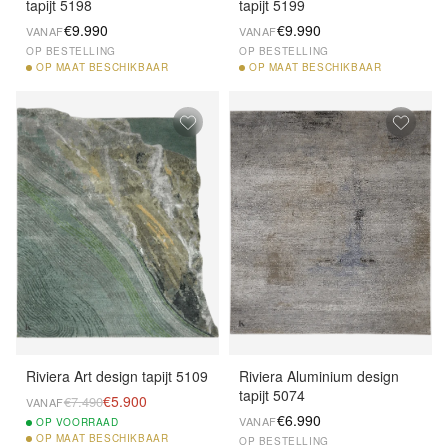
tapijt 5198
tapijt 5199
€9.990
€9.990
VANAF
VANAF
OP BESTELLING
OP BESTELLING
OP
MAAT BESCHIKBAAR
OP
MAAT BESCHIKBAAR
Riviera Art design tapijt 5109
Riviera Aluminium design
tapijt 5074
€5.900
€7.490
VANAF
€6.990
VANAF
OP
VOORRAAD
OP
MAAT BESCHIKBAAR
OP BESTELLING