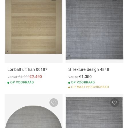
Loribaft uit Iran 00187
S-Texture design 4846
€2.490
€1.350
€4.990
VANAF
VANAF
OP
VOORRAAD
OP
VOORRAAD
OP
MAAT BESCHIKBAAR