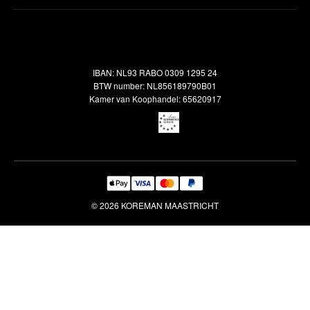
Inspiratie
Verzendbeleid
Alle vloerkleden
Contact
Terugbetalingsbeleid
Oosterse meubels
Showroom
Outlet
Klantenservice
IBAN: NL93 RABO 0309 1295 24
Maatwerk
Veelgestelde vragen
BTW number: NL856189790B01
Interieuradvies
Kamer van Koophandel: 65620917
Reiniging & Reparatie
© 2026 KOREMAN MAASTRICHT