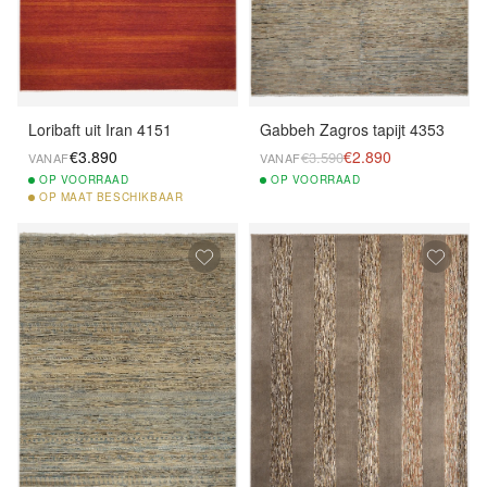
Loribaft uit Iran 4151
Gabbeh Zagros tapijt 4353
€3.890
€2.890
€3.590
VANAF
VANAF
OP
VOORRAAD
OP
VOORRAAD
OP
MAAT BESCHIKBAAR