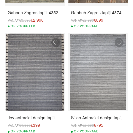
Gabbeh Zagros tapijt 4352
Gabbeh Zagros tapijt 4374
€2.990
€899
€3.590
€2.990
VANAF
VANAF
OP
VOORRAAD
OP
VOORRAAD
Joy antraciet design tapijt
Sillon Antraciet design tapijt
€399
€795
€1.990
€2.890
VANAF
VANAF
OP
VOORRAAD
OP
VOORRAAD