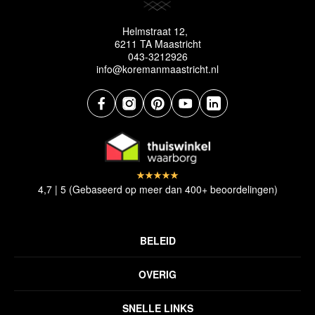
Helmstraat 12,
6211 TA Maastricht
043-3212926
info@koremanmaastricht.nl
4,7 | 5 (Gebaseerd op meer dan 400+ beoordelingen)
BELEID
Privacyverklaring
OVERIG
Disclaimer
Over ons
Algemene voorwaarden
SNELLE LINKS