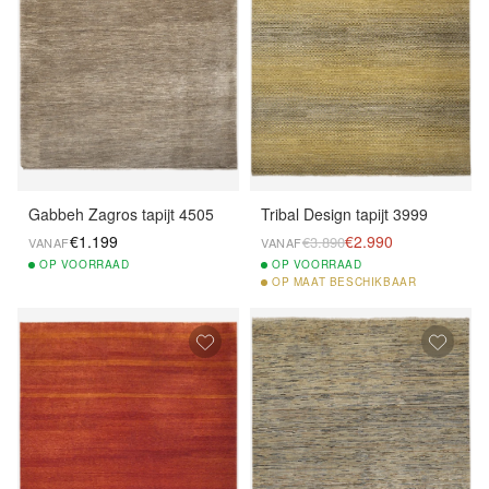
Gabbeh Zagros tapijt 4505
Tribal Design tapijt 3999
€1.199
€2.990
€3.890
VANAF
VANAF
OP
VOORRAAD
OP
VOORRAAD
OP
MAAT BESCHIKBAAR