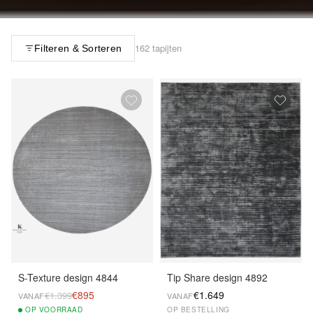
162 tapijten
Filteren & Sorteren
S-Texture design 4844
Tip Share design 4892
€895
€1.649
€1.399
VANAF
VANAF
OP
VOORRAAD
OP BESTELLING