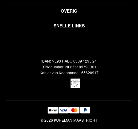
Privacyverklaring
OVERIG
Disclaimer
Over ons
Algemene voorwaarden
SNELLE LINKS
Inspiratie
Verzendbeleid
Alle vloerkleden
Contact
Terugbetalingsbeleid
Oosterse meubels
Showroom
Outlet
Klantenservice
IBAN: NL93 RABO 0309 1295 24
Maatwerk
Veelgestelde vragen
BTW number: NL856189790B01
Interieuradvies
Kamer van Koophandel: 65620917
Reiniging & Reparatie
© 2026 KOREMAN MAASTRICHT