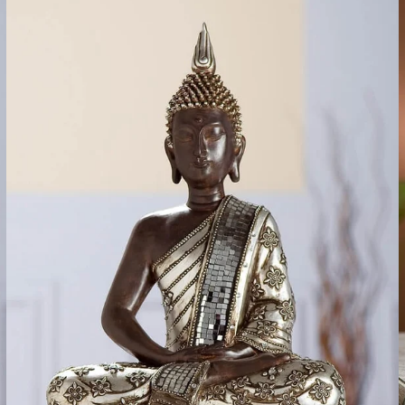
Leverti
Het arti
bestelli
Retourn
Het arti
u beslui
snel mog
Voor mee
Teru