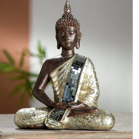
jden:
kel wordt gratis bij u thuis geleverd. Wij streven ernaar uw
ng binnen
4 werkdagen
bij u thuis te bezorgen.
eren:
kel wordt gratis bij u thuis geleverd. Mocht het niet passen en
t het te retourneren, dan storten wij het aankoopbedrag zo
elijk terug, maar uiterlijk
binnen 14 dagen na herroeping
.
r informatie kunt u terecht op:
gbetalingsbeleid