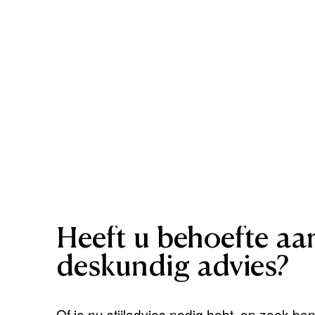
Heeft
u
behoefte
aa
deskundig
advies?
Of je nu stijladvies nodig hebt, op zoek be