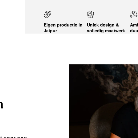
Eigen productie in
Uniek design &
Amb
Jaipur
volledig maatwerk
duu
n
nt naar een