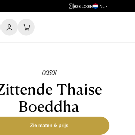
B2B LOGIN
NL
00501
Zittende Thaise
Boeddha
Zie maten & prijs