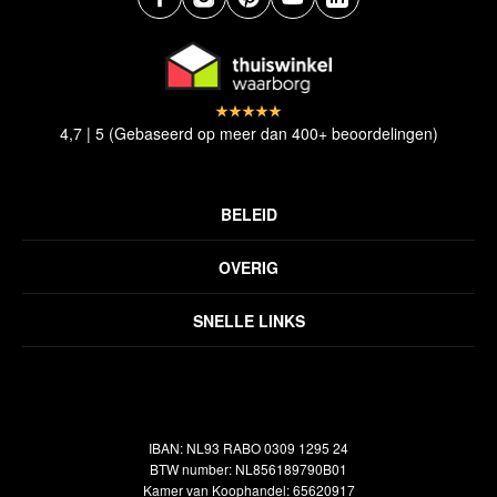
4,7 | 5 (Gebaseerd op meer dan 400+ beoordelingen)
BELEID
Privacyverklaring
OVERIG
Disclaimer
Over ons
Algemene voorwaarden
SNELLE LINKS
Inspiratie
Verzendbeleid
Alle vloerkleden
Contact
Terugbetalingsbeleid
Oosterse meubels
Showroom
Outlet
Klantenservice
IBAN: NL93 RABO 0309 1295 24
Maatwerk
Veelgestelde vragen
BTW number: NL856189790B01
Interieuradvies
Kamer van Koophandel: 65620917