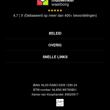
4,7 | 5 (Gebaseerd op meer dan 400+ beoordelingen)
BELEID
Privacyverklaring
OVERIG
Disclaimer
Over ons
Algemene voorwaarden
SNELLE LINKS
Inspiratie
Verzendbeleid
Alle vloerkleden
Contact
Terugbetalingsbeleid
Oosterse meubels
Showroom
Outlet
Klantenservice
IBAN: NL93 RABO 0309 1295 24
Maatwerk
Veelgestelde vragen
BTW number: NL856189790B01
Interieuradvies
Kamer van Koophandel: 65620917
Reiniging & Reparatie