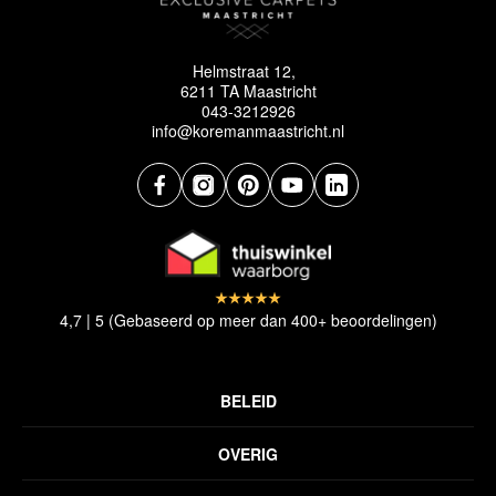
Helmstraat 12,
6211 TA Maastricht
043-3212926
info@koremanmaastricht.nl
4,7 | 5 (Gebaseerd op meer dan 400+ beoordelingen)
BELEID
Privacyverklaring
OVERIG
Disclaimer
Over ons