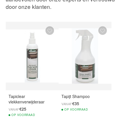
door onze klanten.
Tapiclear
Tapijt Shampoo
vlekkenverwijderaar
€35
VANAF
€25
VANAF
OP
VOORRAAD
OP
VOORRAAD