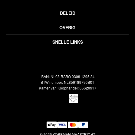
BELEID
Privacyverklaring
OVERIG
Disclaimer
Over ons
Algemene voorwaarden
SNELLE LINKS
Inspiratie
Verzendbeleid
Alle vloerkleden
Contact
Terugbetalingsbeleid
Oosterse meubels
Showroom
Outlet
Klantenservice
IBAN: NL93 RABO 0309 1295 24
Maatwerk
Veelgestelde vragen
BTW number: NL856189790B01
Interieuradvies
Kamer van Koophandel: 65620917
Reiniging & Reparatie
© 2026 KOREMAN MAASTRICHT