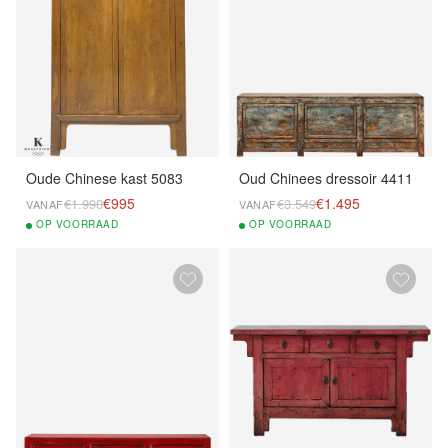
Oude Chinese kast 5083
Oud Chinees dressoir 4411
€995
€1.495
€1.990
€3.549
VANAF
VANAF
OP
VOORRAAD
OP
VOORRAAD