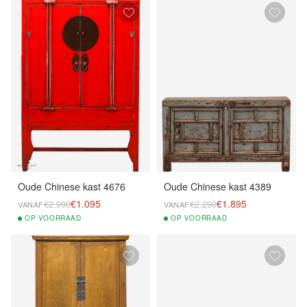
Oude Chinese kast 4676
Oude Chinese kast 4389
€1.095
€1.895
€2.990
€2.290
VANAF
VANAF
OP
VOORRAAD
OP
VOORRAAD