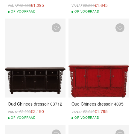
€1.295
€1.645
€2.890
€2.290
VANAF
VANAF
OP
VOORRAAD
OP
VOORRAAD
Oud Chinees dressoir 03712
Oud Chinees dressoir 4095
€2.190
€1.795
€3.290
€2.049
VANAF
VANAF
OP
VOORRAAD
OP
VOORRAAD