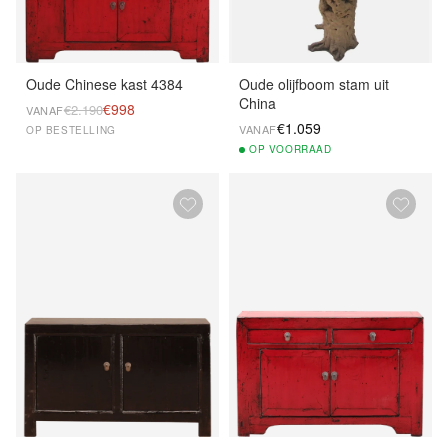
Oude Chinese kast 4384
Oude olijfboom stam uit
China
€998
€2.190
VANAF
€1.059
VANAF
OP BESTELLING
OP
VOORRAAD