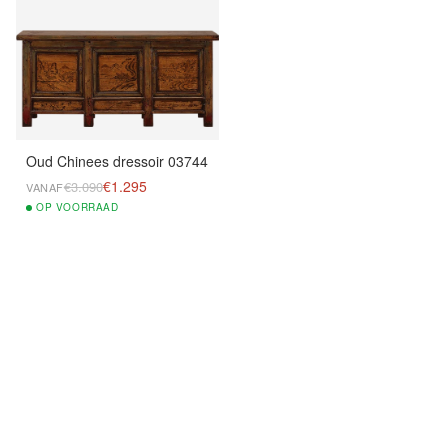
Oud Chinees dressoir 03744
€1.295
€3.090
VANAF
OP
VOORRAAD