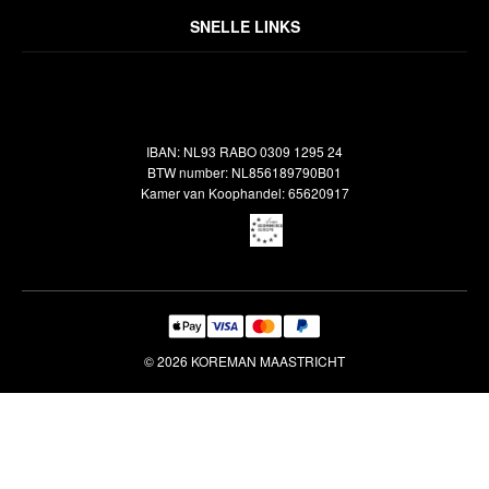
Over ons
Algemene voorwaarden
SNELLE LINKS
Inspiratie
Verzendbeleid
Alle vloerkleden
Contact
Terugbetalingsbeleid
Oosterse meubels
Showroom
Outlet
Klantenservice
IBAN: NL93 RABO 0309 1295 24
Maatwerk
Veelgestelde vragen
BTW number: NL856189790B01
Interieuradvies
Kamer van Koophandel: 65620917
Reiniging & Reparatie
© 2026 KOREMAN MAASTRICHT