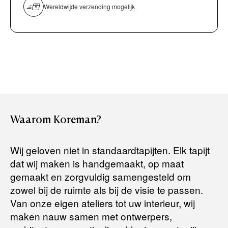
overmaken)
Wereldwijde verzending mogelijk
Bancontact / Mister Cash
Boek uw zichzending.
Creditcard (Visa of Maestro)
Rembours (betaling bij aflevering)
Levertijden:
Het artikel wordt gratis bij u thuis geleverd. Wij streven ernaar
uw bestelling binnen
4 werkdagen
bij u thuis te bezorgen.
Retourneren:
Waarom
Koreman?
Het artikel wordt gratis bij u thuis geleverd. Mocht het niet
passen en u besluit het te retourneren, dan storten wij het
Wij geloven niet in standaardtapijten. Elk tapijt
aankoopbedrag zo snel mogelijk terug, maar uiterlijk
binnen 14
dat wij maken is handgemaakt, op maat
dagen na herroeping
.
gemaakt en zorgvuldig samengesteld om
Voor meer informatie kunt u terecht op:
zowel bij de ruimte als bij de visie te passen.
Van onze eigen ateliers tot uw interieur, wij
maken nauw samen met ontwerpers,
Terugbetalingsbeleid