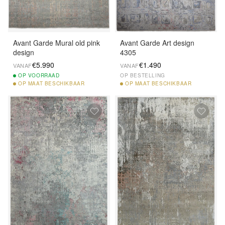
Avant Garde Mural old pink
Avant Garde Art design
design
4305
€5.990
€1.490
VANAF
VANAF
OP
VOORRAAD
OP BESTELLING
OP
MAAT BESCHIKBAAR
OP
MAAT BESCHIKBAAR