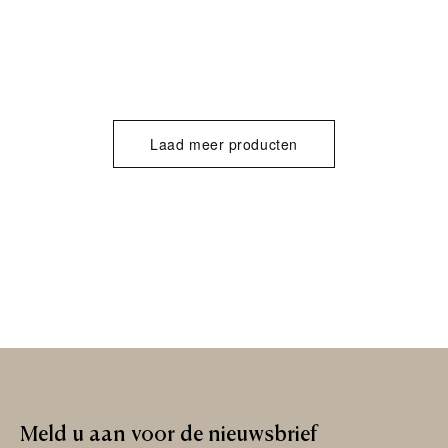
Laad meer producten
Meld
u
aan
voor
de
nieuwsbrief