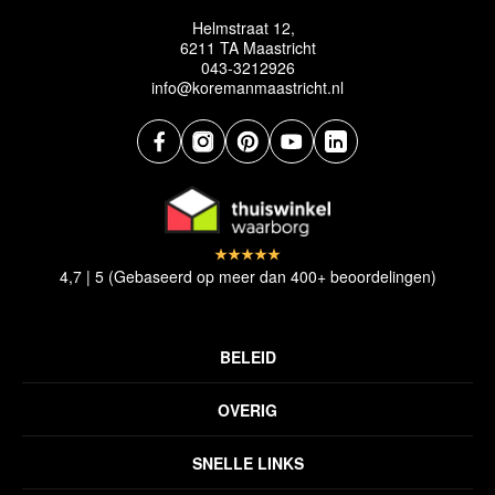
Helmstraat 12,
6211 TA Maastricht
043-3212926
info@koremanmaastricht.nl
4,7 | 5 (Gebaseerd op meer dan 400+ beoordelingen)
BELEID
Privacyverklaring
OVERIG
Disclaimer
Over ons
Algemene voorwaarden
SNELLE LINKS
Inspiratie
Verzendbeleid