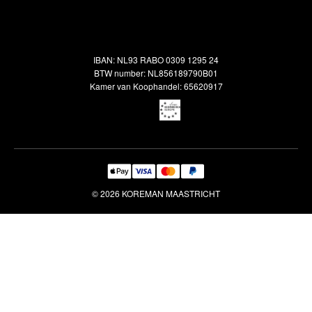
Alle vloerkleden
Contact
Terugbetalingsbeleid
Oosterse meubels
Showroom
Outlet
Klantenservice
IBAN: NL93 RABO 0309 1295 24
Maatwerk
Veelgestelde vragen
BTW number: NL856189790B01
Interieuradvies
Kamer van Koophandel: 65620917
Reiniging & Reparatie
© 2026 KOREMAN MAASTRICHT