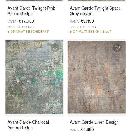
Avant Garde Twilight Pink
Avant Garde Twilight Space
Space design
Grey design
€17.900
€9.490
VANAF
VANAF
OP BESTELLING
OP BESTELLING
OP
MAAT BESCHIKBAAR
OP
MAAT BESCHIKBAAR
Avant Garde Charcoal-
Avant Garde Linen Design
Green design
€5.990
VANAF