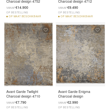
Charcoal design 4752
Charcoal design 4712
€14.900
€9.490
VANAF
VANAF
OP BESTELLING
OP BESTELLING
OP
MAAT BESCHIKBAAR
OP
MAAT BESCHIKBAAR
Avant Garde Twilight
Avant Garde Enigma
Charcoal design 4710
Charcoal design
€7.790
€2.990
VANAF
VANAF
OP BESTELLING
OP BESTELLING