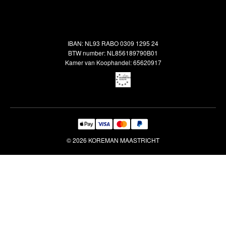
Alle vloerkleden
Contact
Terugbetalingsbeleid
Oosterse meubels
Showroom
Outlet
Klantenservice
IBAN: NL93 RABO 0309 1295 24
Maatwerk
Veelgestelde vragen
BTW number: NL856189790B01
Interieuradvies
Kamer van Koophandel: 65620917
Reiniging & Reparatie
© 2026 KOREMAN MAASTRICHT