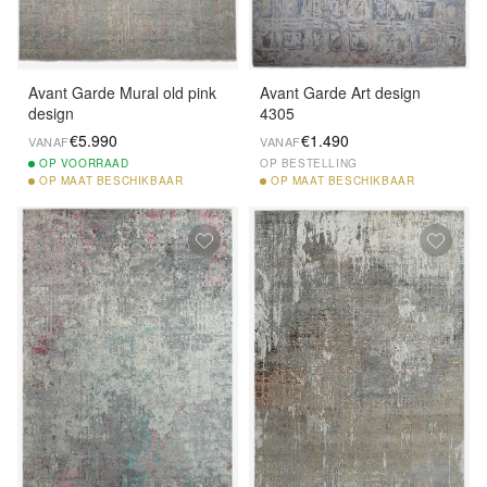
Avant Garde Mural old pink
Avant Garde Art design
design
4305
€5.990
€1.490
VANAF
VANAF
OP
VOORRAAD
OP BESTELLING
OP
MAAT BESCHIKBAAR
OP
MAAT BESCHIKBAAR