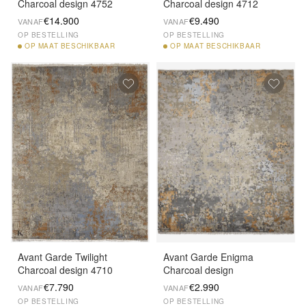
Charcoal design 4752
Charcoal design 4712
€14.900
€9.490
VANAF
VANAF
OP BESTELLING
OP BESTELLING
OP
MAAT BESCHIKBAAR
OP
MAAT BESCHIKBAAR
Avant Garde Twilight
Avant Garde Enigma
Charcoal design 4710
Charcoal design
€7.790
€2.990
VANAF
VANAF
OP BESTELLING
OP BESTELLING