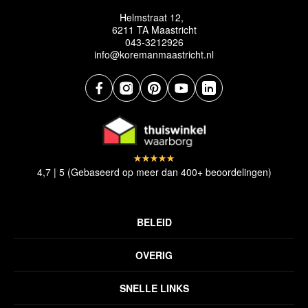
Helmstraat 12,
6211 TA Maastricht
043-3212926
info@koremanmaastricht.nl
4,7 | 5 (Gebaseerd op meer dan 400+ beoordelingen)
BELEID
Privacyverklaring
OVERIG
Disclaimer
Over ons
Algemene voorwaarden
SNELLE LINKS
Inspiratie
Verzendbeleid