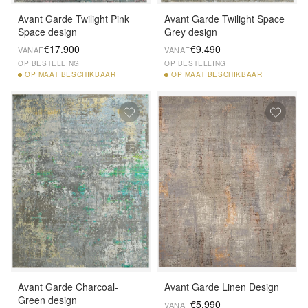
Avant Garde Twilight Pink
Avant Garde Twilight Space
Space design
Grey design
€17.900
€9.490
VANAF
VANAF
OP BESTELLING
OP BESTELLING
OP
MAAT BESCHIKBAAR
OP
MAAT BESCHIKBAAR
Avant Garde Charcoal-
Avant Garde Linen Design
Green design
€5.990
VANAF