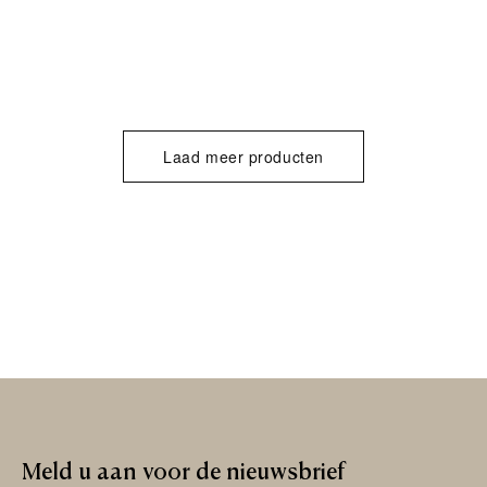
Laad meer producten
Meld
u
aan
voor
de
nieuwsbrief