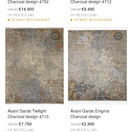
Charcoal design 4752
Charcoal design 4712
€14.900
€9.490
VANAF
VANAF
OP BESTELLING
OP BESTELLING
OP
MAAT BESCHIKBAAR
OP
MAAT BESCHIKBAAR
Avant Garde Twilight
Avant Garde Enigma
Charcoal design 4710
Charcoal design
€7.790
€2.990
VANAF
VANAF
OP BESTELLING
OP BESTELLING