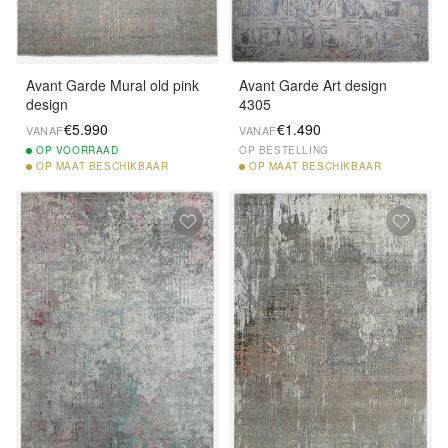
Avant Garde Mural old pink
Avant Garde Art design
design
4305
€5.990
€1.490
VANAF
VANAF
OP
VOORRAAD
OP BESTELLING
OP
MAAT BESCHIKBAAR
OP
MAAT BESCHIKBAAR