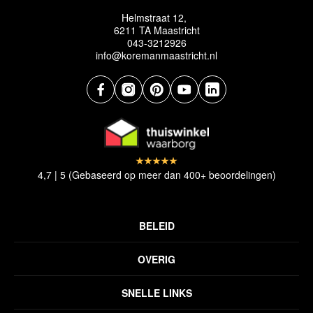
Helmstraat 12,
6211 TA Maastricht
043-3212926
info@koremanmaastricht.nl
4,7 | 5 (Gebaseerd op meer dan 400+ beoordelingen)
BELEID
Privacyverklaring
OVERIG
Disclaimer
Over ons
Algemene voorwaarden
SNELLE LINKS
Inspiratie
Verzendbeleid