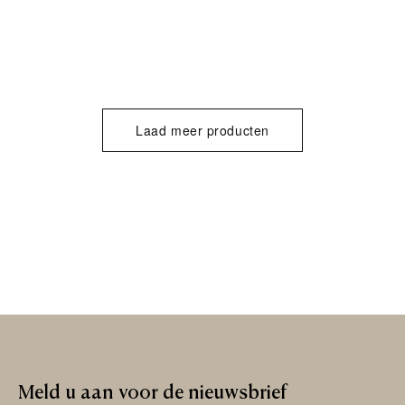
Laad meer producten
Meld
u
aan
voor
de
nieuwsbrief