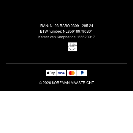
Alle vloerkleden
Contact
Terugbetalingsbeleid
Oosterse meubels
Showroom
Outlet
Klantenservice
IBAN: NL93 RABO 0309 1295 24
Maatwerk
Veelgestelde vragen
BTW number: NL856189790B01
Interieuradvies
Kamer van Koophandel: 65620917
Reiniging & Reparatie
© 2026 KOREMAN MAASTRICHT