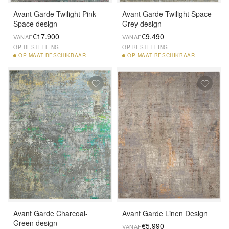
Avant Garde Twilight Pink
Avant Garde Twilight Space
Space design
Grey design
€17.900
€9.490
VANAF
VANAF
OP BESTELLING
OP BESTELLING
OP
MAAT BESCHIKBAAR
OP
MAAT BESCHIKBAAR
Avant Garde Charcoal-
Avant Garde Linen Design
Green design
€5.990
VANAF