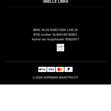
Algemene voorwaarden
SNELLE LINKS
Inspiratie
Verzendbeleid
Alle vloerkleden
Contact
Terugbetalingsbeleid
Oosterse meubels
Showroom
Outlet
Klantenservice
IBAN: NL93 RABO 0309 1295 24
Maatwerk
Veelgestelde vragen
BTW number: NL856189790B01
Interieuradvies
Kamer van Koophandel: 65620917
Reiniging & Reparatie
© 2026 KOREMAN MAASTRICHT