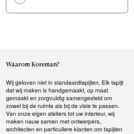
Bancontact / Mister Cash
Boek uw zichzending.
Creditcard (Visa of Maestro)
Rembours (betaling bij aflevering)
Levertijden:
Het artikel wordt gratis bij u thuis geleverd. Wij streven ernaar
uw bestelling binnen
4 werkdagen
bij u thuis te bezorgen.
Retourneren:
Waarom
Koreman?
Het artikel wordt gratis bij u thuis geleverd. Mocht het niet
passen en u besluit het te retourneren, dan storten wij het
Wij geloven niet in standaardtapijten. Elk tapijt
aankoopbedrag zo snel mogelijk terug, maar uiterlijk
binnen 14
dat wij maken is handgemaakt, op maat
dagen na herroeping
.
gemaakt en zorgvuldig samengesteld om
Voor meer informatie kunt u terecht op:
zowel bij de ruimte als bij de visie te passen.
Van onze eigen ateliers tot uw interieur, wij
maken nauw samen met ontwerpers,
Terugbetalingsbeleid
architecten en particuliere klanten om tapijten