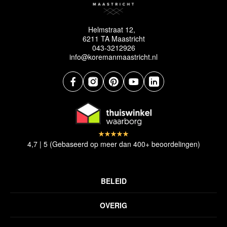
Helmstraat 12,
6211 TA Maastricht
043-3212926
info@koremanmaastricht.nl
4,7 | 5 (Gebaseerd op meer dan 400+ beoordelingen)
BELEID
Privacyverklaring
OVERIG
Disclaimer
Over ons