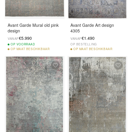
Avant Garde Mural old pink
Avant Garde Art design
design
4305
€5.990
€1.490
VANAF
VANAF
OP
VOORRAAD
OP BESTELLING
OP
MAAT BESCHIKBAAR
OP
MAAT BESCHIKBAAR