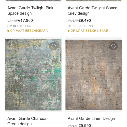
Avant Garde Twilight Pink
Avant Garde Twilight Space
Space design
Grey design
€17.900
€9.490
VANAF
VANAF
OP BESTELLING
OP BESTELLING
OP
MAAT BESCHIKBAAR
OP
MAAT BESCHIKBAAR
Avant Garde Charcoal-
Avant Garde Linen Design
Green design
€5.990
VANAF