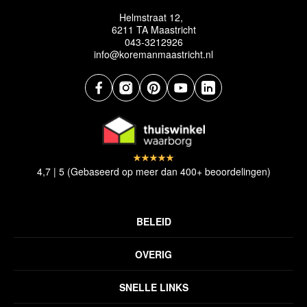
Helmstraat 12,
6211 TA Maastricht
043-3212926
info@koremanmaastricht.nl
4,7 | 5 (Gebaseerd op meer dan 400+ beoordelingen)
BELEID
Privacyverklaring
OVERIG
Disclaimer
Over ons
Algemene voorwaarden
SNELLE LINKS
Inspiratie
Verzendbeleid