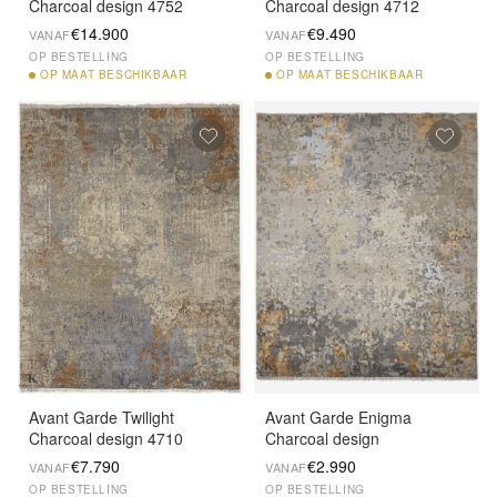
Charcoal design 4752
Charcoal design 4712
€14.900
€9.490
VANAF
VANAF
OP BESTELLING
OP BESTELLING
OP
MAAT BESCHIKBAAR
OP
MAAT BESCHIKBAAR
Avant Garde Twilight
Avant Garde Enigma
Charcoal design 4710
Charcoal design
€7.790
€2.990
VANAF
VANAF
OP BESTELLING
OP BESTELLING