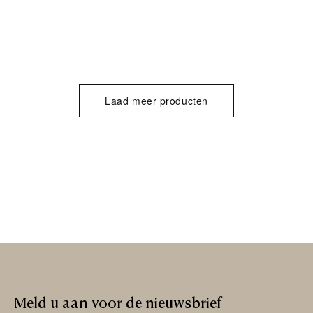
Laad meer producten
Meld
u
aan
voor
de
nieuwsbrief