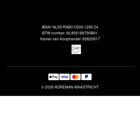
Alle vloerkleden
Contact
Terugbetalingsbeleid
Oosterse meubels
Showroom
Outlet
Klantenservice
IBAN: NL93 RABO 0309 1295 24
Maatwerk
Veelgestelde vragen
BTW number: NL856189790B01
Interieuradvies
Kamer van Koophandel: 65620917
Reiniging & Reparatie
© 2026 KOREMAN MAASTRICHT