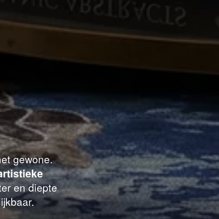
 het gewone.
artistieke
er en diepte
ijkbaar.