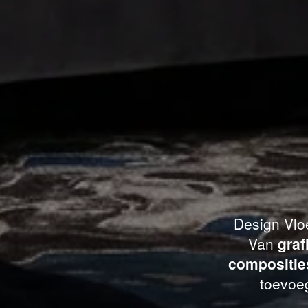
Design Vloe
Van
graf
compositie
toevoeg