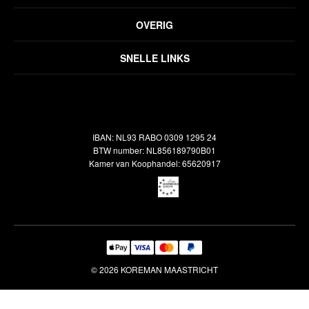
Privacyverklaring
OVERIG
Disclaimer
Over ons
Algemene voorwaarden
SNELLE LINKS
Inspiratie
Verzendbeleid
Alle vloerkleden
Contact
Terugbetalingsbeleid
Oosterse meubels
Showroom
Outlet
Klantenservice
IBAN: NL93 RABO 0309 1295 24
Maatwerk
Veelgestelde vragen
BTW number: NL856189790B01
Interieuradvies
Kamer van Koophandel: 65620917
Reiniging & Reparatie
© 2026 KOREMAN MAASTRICHT