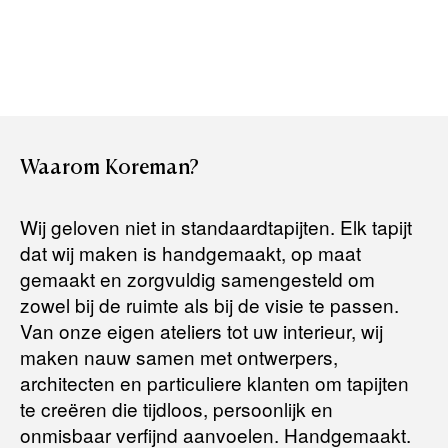
Rembours (betaling bij aflevering)
Levertijden:
Het artikel wordt gratis bij u thuis geleverd. Wij streven ernaar
uw bestelling binnen
4 werkdagen
bij u thuis te bezorgen.
Retourneren:
Waarom
Koreman?
Het artikel wordt gratis bij u thuis geleverd. Mocht het niet
passen en u besluit het te retourneren, dan storten wij het
Wij geloven niet in standaardtapijten. Elk tapijt
aankoopbedrag zo snel mogelijk terug, maar uiterlijk
binnen 14
dat wij maken is handgemaakt, op maat
dagen na herroeping
.
gemaakt en zorgvuldig samengesteld om
Voor meer informatie kunt u terecht op:
zowel bij de ruimte als bij de visie te passen.
Van onze eigen ateliers tot uw interieur, wij
maken nauw samen met ontwerpers,
Terugbetalingsbeleid
architecten en particuliere klanten om tapijten
te creëren die tijdloos, persoonlijk en
onmisbaar verfijnd aanvoelen. Handgemaakt.