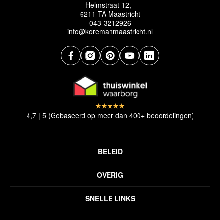
Helmstraat 12,
6211 TA Maastricht
043-3212926
info@koremanmaastricht.nl
4,7 | 5 (Gebaseerd op meer dan 400+ beoordelingen)
BELEID
Privacyverklaring
OVERIG
Disclaimer
Over ons
Algemene voorwaarden
SNELLE LINKS
Inspiratie
Verzendbeleid
Alle vloerkleden