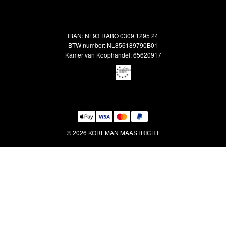
Contact
Terugbetalingsbeleid
Oosterse meubels
Showroom
Outlet
Klantenservice
IBAN: NL93 RABO 0309 1295 24
Maatwerk
Veelgestelde vragen
BTW number: NL856189790B01
Interieuradvies
Kamer van Koophandel: 65620917
Reiniging & Reparatie
© 2026 KOREMAN MAASTRICHT